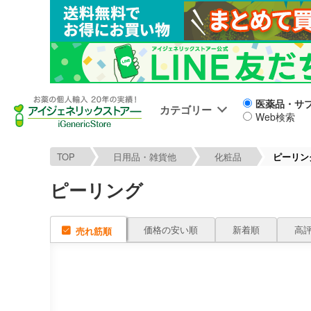
医薬品・サ
カテゴリー
Web検索
TOP
日用品・雑貨他
化粧品
ピーリン
ピーリング
価格の安い順
新着順
高
売れ筋順