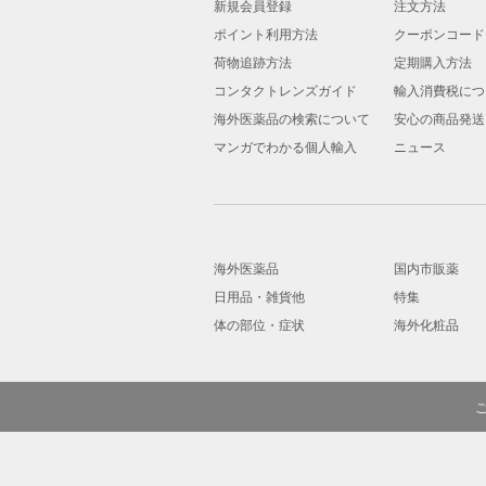
新規会員登録
注文方法
ポイント利用方法
クーポンコード
荷物追跡方法
定期購入方法
コンタクトレンズガイド
輸入消費税につ
海外医薬品の検索について
安心の商品発送
マンガでわかる個人輸入
ニュース
海外医薬品
国内市販薬
日用品・雑貨他
特集
体の部位・症状
海外化粧品