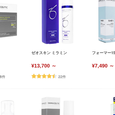
ゼオスキン ミラミン
フォーマー15(D
¥13,700 ～
¥7,490 ～
8
件
22
件