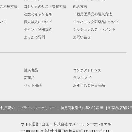
ご利用方法
ほしいものリスト登録方法
配送方法
注文のキャンセル
一般用医薬品の購入方法
いて
個人輸入について
ジェネリック医薬品について
ポイント利用規約
ミッションステートメント
よくある質問
お問い合せ
健康食品
コンタクトレンズ
新商品
ランキング
ペット用品
おすすめ＆注目商品
ご利用規約
プライバシーポリシー
特定商取引法に基づく表示
医薬品店舗販
サイト運営・企画：
株式会社 オズ・インターナショナル
〒103-0013 東京都中央区日本橋人形町3-8-1TT-2ビル11F