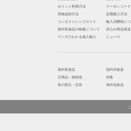
ポイント利用方法
クーポンコード
荷物追跡方法
定期購入方法
コンタクトレンズガイド
輸入消費税につ
海外医薬品の検索について
安心の商品発送
マンガでわかる個人輸入
ニュース
海外医薬品
国内市販薬
日用品・雑貨他
特集
体の部位・症状
海外化粧品