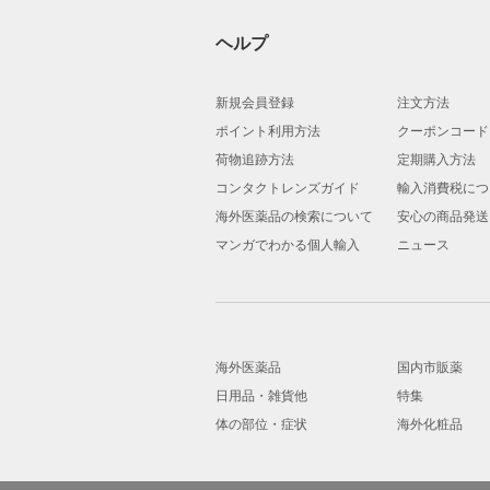
ヘルプ
新規会員登録
注文方法
ポイント利用方法
クーポンコード
荷物追跡方法
定期購入方法
コンタクトレンズガイド
輸入消費税につ
海外医薬品の検索について
安心の商品発送
マンガでわかる個人輸入
ニュース
海外医薬品
国内市販薬
日用品・雑貨他
特集
体の部位・症状
海外化粧品