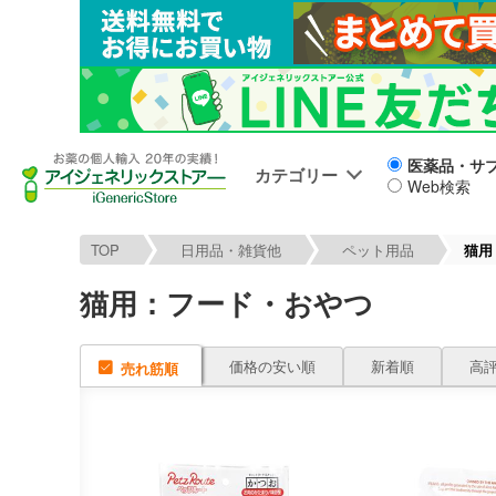
医薬品・サ
カテゴリー
Web検索
TOP
日用品・雑貨他
ペット用品
猫用
猫用：フード・おやつ
価格の安い順
新着順
高
売れ筋順