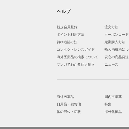
ヘルプ
新規会員登録
注文方法
ポイント利用方法
クーポンコード
荷物追跡方法
定期購入方法
コンタクトレンズガイド
輸入消費税につ
海外医薬品の検索について
安心の商品発送
マンガでわかる個人輸入
ニュース
海外医薬品
国内市販薬
日用品・雑貨他
特集
体の部位・症状
海外化粧品