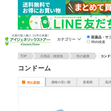
医薬品・サ
カテゴリー
Web検索
TOP
日用品・雑貨他
性の健康
コンド
コンドーム
価格の安い順
新着順
高
売れ筋順