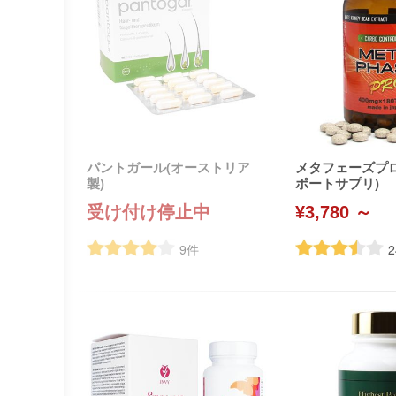
パントガール(オーストリア
メタフェーズプ
製)
ポートサプリ)
受け付け停止中
¥3,780 ～
9
件
2