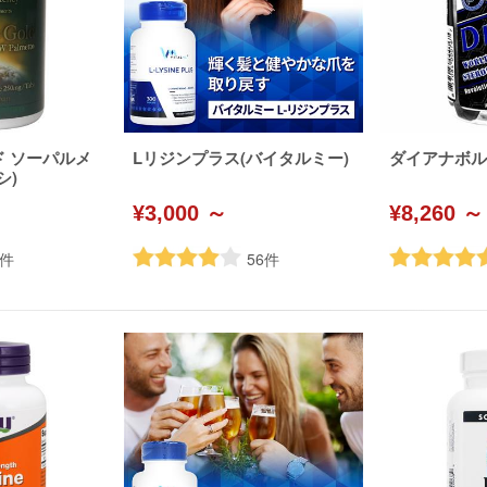
ド ソーパルメ
Lリジンプラス(バイタルミー)
ダイアナボル(H
シ)
¥3,000 ～
¥8,260 ～
件
56
件