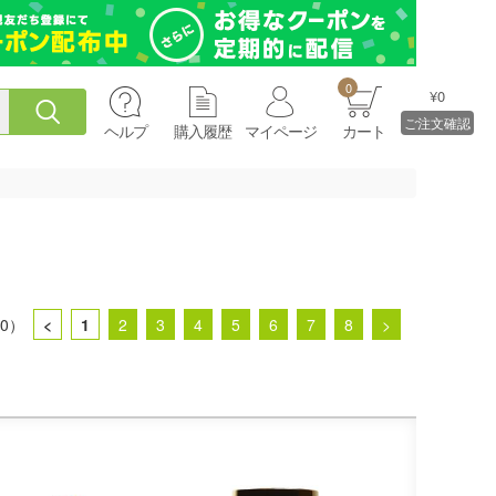
0
¥0
ご注文確認
ヘルプ
購入履歴
マイページ
カート
00）
<
1
2
3
4
5
6
7
8
>