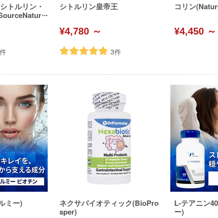
L-シトルリン・
シトルリン皇帝王
コリン(Nature
urceNatur
¥4,780 ～
¥4,450 ～
件
3
件
ルミー)
ネクサバイオティック(BioPro
L-テアニン4
sper)
ー)