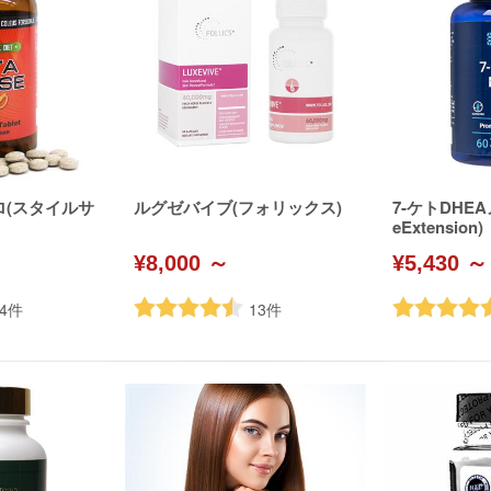
ロ(スタイルサ
ルグゼバイブ(フォリックス)
7-ケトDHEA
eExtension)
¥8,000 ～
¥5,430 ～
4
件
13
件