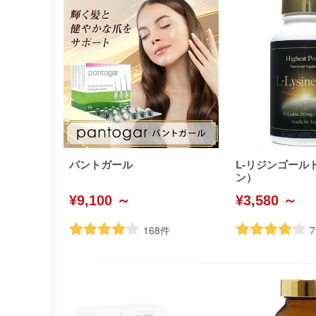
パントガール
L-リジンゴール
ン）
¥9,100 ～
¥3,580 ～
168
件
7