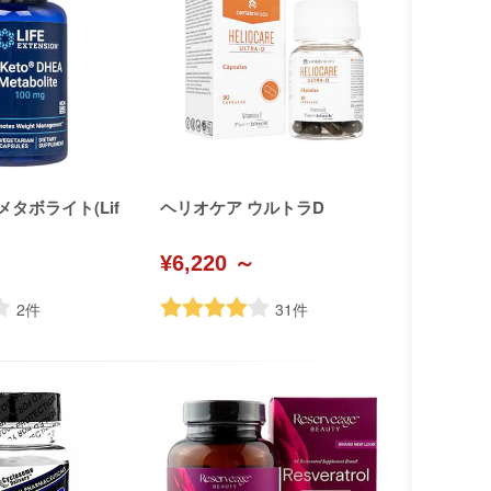
メタボライト(Lif
ヘリオケア ウルトラD
¥6,220 ～
2
件
31
件