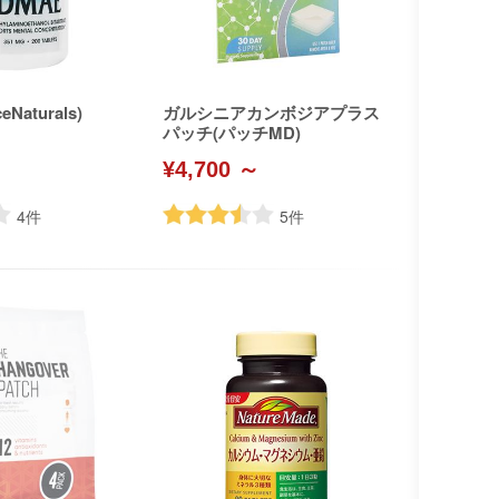
eNaturals)
ガルシニアカンボジアプラス
パッチ(パッチMD)
¥4,700 ～
4
件
5
件