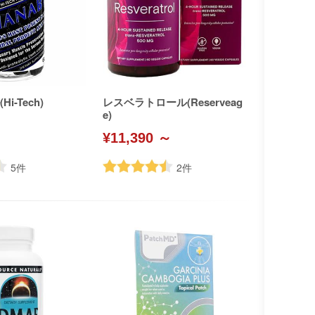
i-Tech)
レスベラトロール(Reserveag
e)
¥11,390 ～
5
件
2
件