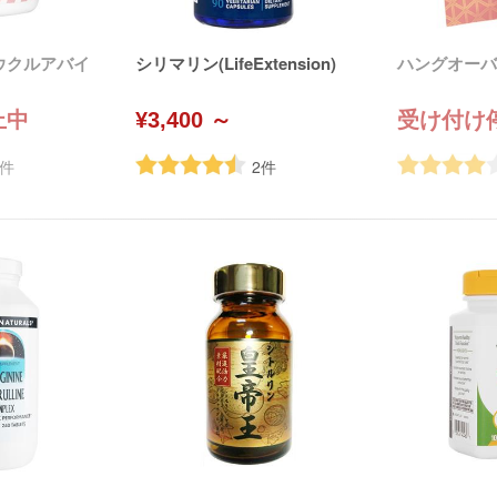
ウクルアバイ
シリマリン(LifeExtension)
ハングオーバー
止中
¥3,400 ～
受け付け
件
2
件