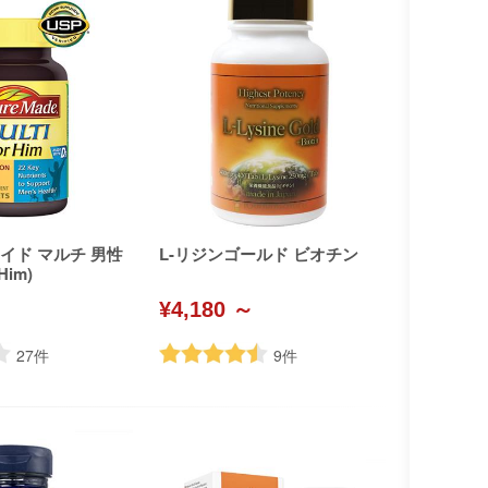
イド マルチ 男性
L-リジンゴールド ビオチン
Him)
¥4,180 ～
27
件
9
件