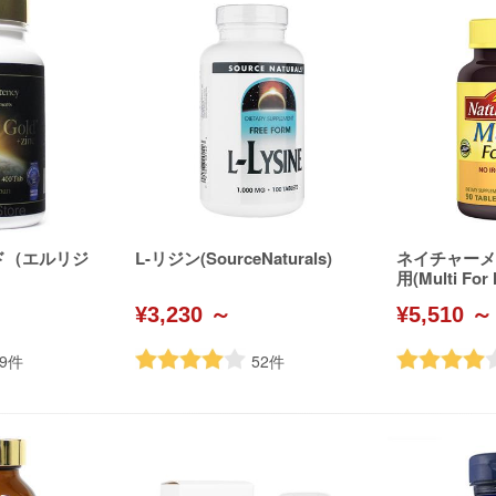
ド（エルリジ
L-リジン(SourceNaturals)
ネイチャーメ
用(Multi For 
¥3,230 ～
¥5,510 ～
9
件
52
件