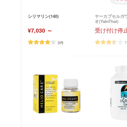
シリマリン(140)
ヤーカプセルガ
オ(YaInThai)
¥7,030 ～
受け付け停
3
件
7