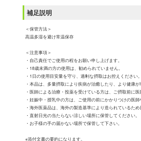
補足説明
＜保管方法＞
高温多湿を避け常温保存
＜注意事項＞
・自己責任でご使用の程をお願い申し上げます。
・18歳未満の方の使用は、勧められていません。
・1日の使用目安量を守り、過剰な摂取はお控えください
・本品は、多量摂取により疾病が治癒したり、より健康が
・医師による治療・投薬を受けている方は、ご摂取前に医
・妊娠中・授乳中の方は、ご使用の前にかかりつけの医師
・海外医薬品は、海外の製造基準により造られているため
・直射日光の当たらない涼しい場所に保管してください。
・お子様の手の届かない場所で保管して下さい。
※添付文書の要約になります。