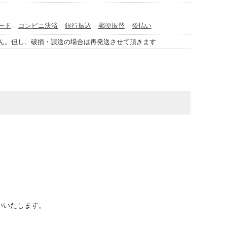
ード
コンビニ決済
銀行振込
郵便振替
後払い
ん。但し、破損・誤送の場合は再発送させて頂きます
いいたします。