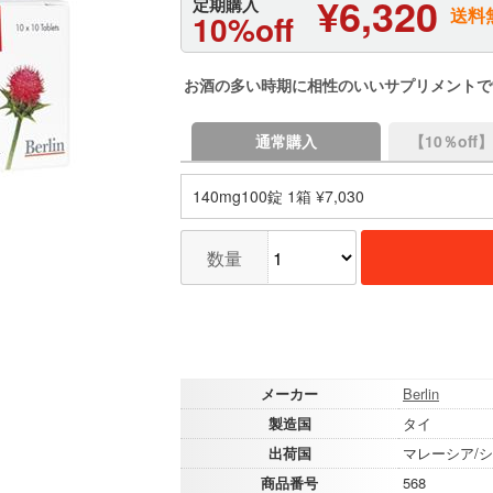
¥6,320
定期購入
送料
10%off
お酒の多い時期に相性のいいサプリメントで
通常購入
【10％of
140mg100錠 1箱 ¥7,030
数量
メーカー
Berlin
製造国
タイ
出荷国
マレーシア/
商品番号
568