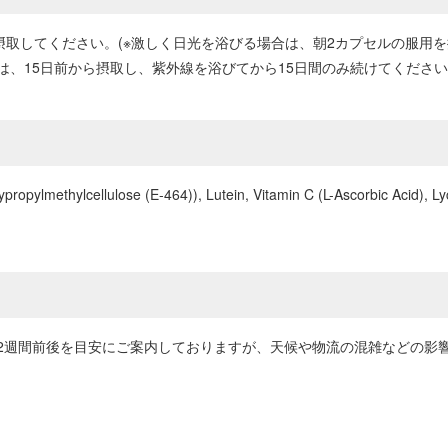
摂取してください。(※激しく日光を浴びる場合は、朝2カプセルの服用
、15日前から摂取し、紫外線を浴びてから15日間のみ続けてくださ
ropylmethylcellulose (E-464)), Lutein, Vitamin C (L-Ascorbic Acid), Ly
2週間前後を目安にご案内しておりますが、天候や物流の混雑などの影