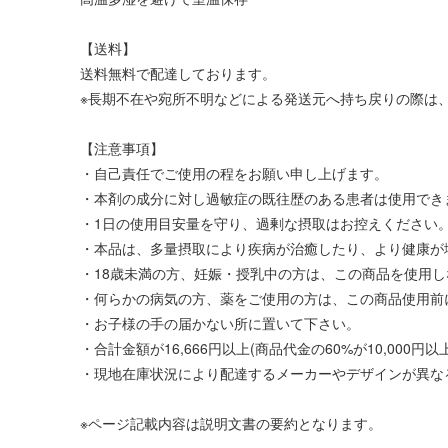
【送料】
送料無料で配達しております。
※長期不在や宛所不明などによる発送元へ持ち戻りの際は、
【注意事項】
・自己責任でご使用の程をお願い申し上げます。
・本剤の成分に対し過敏症の既往歴のある患者は使用でき
・1日の使用目安量を守り、過剰な摂取はお控えください
・本品は、多量摂取により疾病が治癒したり、より健康が
・18歳未満の方、妊娠・授乳中の方は、この商品を使用
・何らかの病気の方、薬をご使用の方は、この商品使用前
・お子様の手の届かない所に置いて下さい。
・合計金額が16,666円以上(商品代金の60%が10,00
・現地在庫状況により配達するメーカーやデザインが異な
※ページ記載内容は説明文書の要約となります。