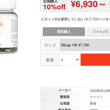
¥6,930～
定期購入
10%off
ビタミンDを使用していないタイプのヘリオ
通常購入
【10％of
サイズ
数量
メーカー
Cantabria Lab
製造国
スペイン
出荷国
香港
商品番号
21521