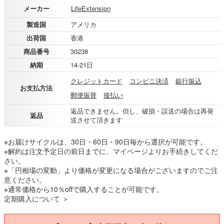
メーカー
LifeExtension
製造国
アメリカ
出荷国
香港
商品番号
30238
納期
14-21日
クレジットカード
コンビニ決済
銀行振込
お支払方法
郵便振替
後払い
返品できません。但し、破損・誤送の場合は再発
返品
送させて頂きます
※お届けサイクルは、30日・60日・90日毎から選択が可能です。
※解約は注文予定日の前日までに、マイページよりお手続きしてくだ
さい。
※「円相場の変動」より価格が変更になる場合がございますのでご注
意ください。
※通常価格から10％offで購入することが可能です。
定期購入について ＞