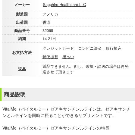
メーカー
Sapphire Healthcare LLC
製造国
アメリカ
出荷国
香港
商品番号
32068
納期
14-21日
クレジットカード
コンビニ決済
銀行振込
お支払方法
郵便振替
後払い
返品できません。但し、破損・誤送の場合は再発
返品
送させて頂きます
商品説明
VitalMe（バイタルミー）ゼアキサンチンルテインは、ゼアキサンチ
ンとルテインを同時に摂ることができるサプリメントです。
VitalMe（バイタルミー）ゼアキサンチンルテインの特長