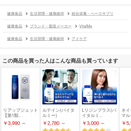
健康食品
生活習慣・健康維持
総合栄養・ベースサプリ
健康食品
ブランド・製造メーカー
VitalMe
健康食品
生活習慣・健康維持
アイケア
この商品を買った人はこんな商品も買っています
リアップジェット
ルテイン(バイタ
Lリジンプラス(バ
ネイ
【第1類..
ルミー)
イタルミ..
マルチ
￥3,990 ～
￥2,780 ～
￥3,000 ～
￥5,