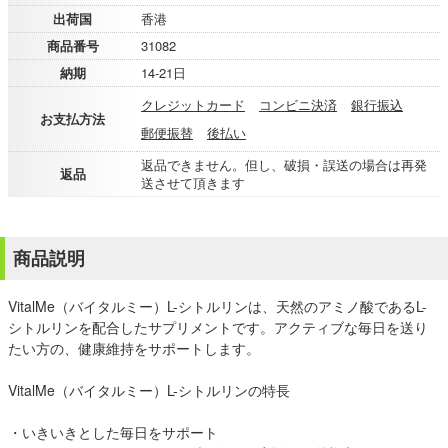
出荷国
香港
商品番号
31082
納期
14-21日
クレジットカード
コンビニ決済
銀行振込
お支払方法
郵便振替
後払い
返品できません。但し、破損・誤送の場合は再発
返品
送させて頂きます
商品説明
VitalMe（バイタルミー）L-シトルリンは、天然のアミノ酸であるL-
シトルリンを配合したサプリメントです。アクティブな毎日を送り
たい方の、健康維持をサポートします。
VitalMe（バイタルミー）L-シトルリンの特長
・いきいきとした毎日をサポート