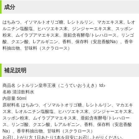
成分
はちみつ、イソマルトオリゴ糖、L-シトルリン、マカエキス末、L-オ
ルニチン塩酸塩、ヒハツエキス末、ジンジャーエキス末、スッポン
粉末、ムイラプアマエキス末、亜鉛含有酵母/トレハロース、リンゴ
酸、クエン酸、L-アルギニン、香料、保存料（安息香酸Na）、香辛
料抽出物、甘味料（スクラロース）
補足説明
商品名 シトルリン皇帝王液（こうていおうえき）td>
名称 清涼飲料水
内容量 50ml
原材料名 はちみつ、イソマルトオリゴ糖、L-シトルリン、マカエキ
ス末、L-オルニチン塩酸塩、ヒハツエキス末、ジンジャーエキス末、
スッポン粉末、ムイラプアマエキス末、亜鉛含有酵母/トレハロー
ス、リンゴ酸、クエン酸、L-アルギニン、香料、保存料（安息香酸
Na）、香辛料抽出物、甘味料（スクラロース）
お召し上がり方 1日あたり1本を目安にお召し上がりください。