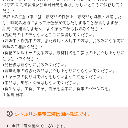
保存方法 高温多湿及び直射日光を避け、涼しいところに保存してく
ださい。
摂取上の注意 ●本品は、原材料の性質上、原材料が沈殿・浮遊した
り、時間の経過によって液色が変化したりすることがありますが、
品質に問題ありません。よく振ってからお飲みください。
●乳幼児の手の届かないところに保管してください。
●妊娠中・授乳中の方、また通院・入院中の方は、お飲みになる前に
医師のご相談ください。
●食物アレルギーのある方は、原材料名をご参照の上お召し上がりに
ならないでください。
●開栓後は速やかにお飲みください。
●賞味期限の過ぎた製品はお召し上がりにならないでください。
●キャップの切り口でけがをしないようご注意ください。
●本品は、加熱・冷凍はしないでください。
●食生活は、主食、主菜、副菜を基本に、食事のバランスを。
生産国 日本
シトルリン皇帝王液は国内発送です。
全商品送料無料でございます。