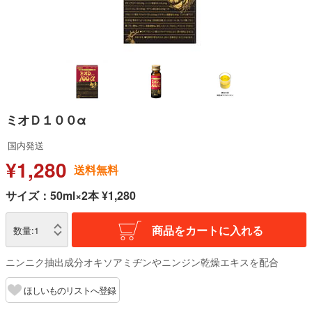
ミオＤ１００α
国内発送
¥1,280
送料無料
サイズ：50ml×2本 ¥1,280
商品をカートに入れる
数量:
1
ニンニク抽出成分オキソアミヂンやニンジン乾燥エキスを配合
ほしいものリストへ登録