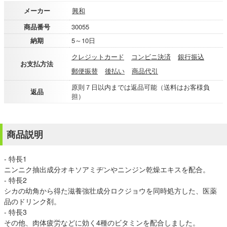
メーカー
興和
商品番号
30055
納期
5～10日
クレジットカード
コンビニ決済
銀行振込
お支払方法
郵便振替
後払い
商品代引
原則７日以内までは返品可能（送料はお客様負
返品
担）
商品説明
- 特長1
ニンニク抽出成分オキソアミヂンやニンジン乾燥エキスを配合。
- 特長2
シカの幼角から得た滋養強壮成分ロクジョウを同時処方した、医薬
品のドリンク剤。
- 特長3
その他、肉体疲労などに効く4種のビタミンを配合しました。