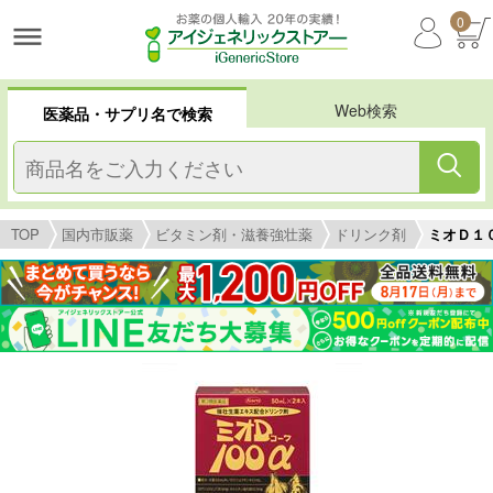
0
Web検索
医薬品・サプリ名で検索
TOP
国内市販薬
ビタミン剤・滋養強壮薬
ドリンク剤
ミオＤ１