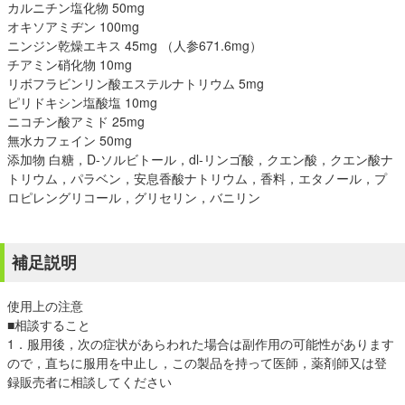
カルニチン塩化物 50mg
オキソアミヂン 100mg
ニンジン乾燥エキス 45mg （人参671.6mg）
チアミン硝化物 10mg
リボフラビンリン酸エステルナトリウム 5mg
ピリドキシン塩酸塩 10mg
ニコチン酸アミド 25mg
無水カフェイン 50mg
添加物 白糖，D-ソルビトール，dl-リンゴ酸，クエン酸，クエン酸ナ
トリウム，パラベン，安息香酸ナトリウム，香料，エタノール，プ
ロピレングリコール，グリセリン，バニリン
補足説明
使用上の注意
■相談すること
1．服用後，次の症状があらわれた場合は副作用の可能性があります
ので，直ちに服用を中止し，この製品を持って医師，薬剤師又は登
録販売者に相談してください