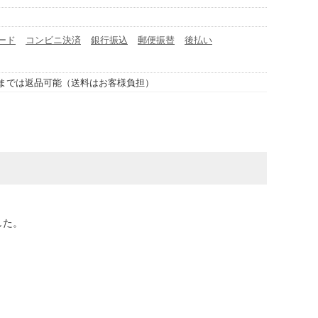
ード
コンビニ決済
銀行振込
郵便振替
後払い
までは返品可能（送料はお客様負担）
した。