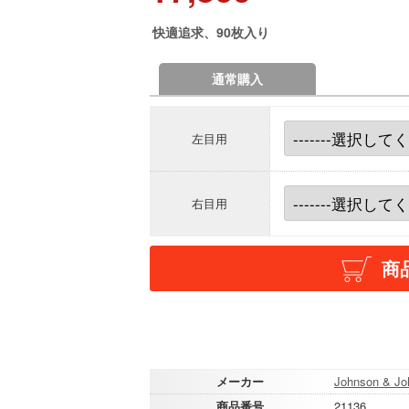
快適追求、90枚入り
通常購入
左目用
右目用
商
メーカー
Johnson & Jo
商品番号
21136