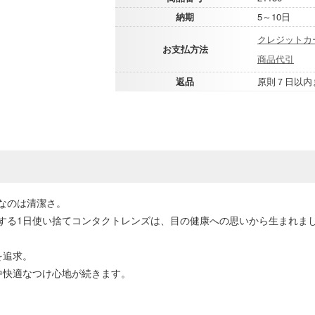
納期
5～10日
クレジットカ
お支払方法
商品代引
返品
原則７日以内
なのは清潔さ。
する1日使い捨てコンタクトレンズは、目の健康への思いから生まれま
を追求。
中快適なつけ心地が続きます。