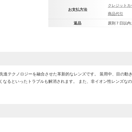
クレジットカ
お支払方法
商品代引
返品
原則７日以内
の先進テクノロジーを融合させた革新的なレンズです。 装用中、目の動
くなるといったトラブルも解消されます。 また、非イオン性レンズな