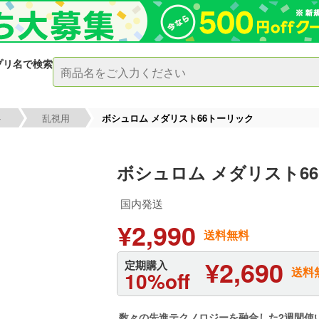
プリ名で検索
ト
乱視用
ボシュロム メダリスト66トーリック
ボシュロム メダリスト6
国内発送
¥2,990
送料無料
¥2,690
定期購入
送料
10%off
数々の先進テクノロジーを融合した2週間使