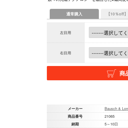
通常購入
【10％of
左目用
右目用
商
メーカー
Bausch & Lo
商品番号
21065
納期
5～10日