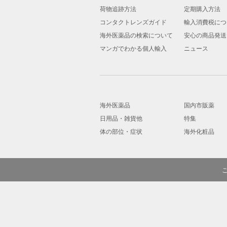
荷物追跡方法
定期購入方法
コンタクトレンズガイド
輸入消費税につ
海外医薬品の検索について
安心の商品発送
マンガでわかる個人輸入
ニュース
海外医薬品
国内市販薬
日用品・雑貨他
特集
体の部位・症状
海外化粧品