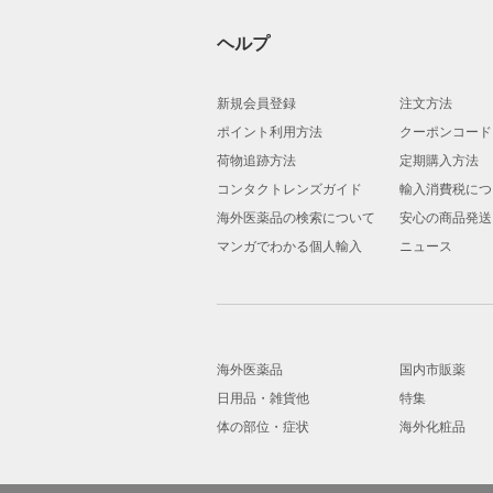
ヘルプ
新規会員登録
注文方法
ポイント利用方法
クーポンコード
荷物追跡方法
定期購入方法
コンタクトレンズガイド
輸入消費税につ
海外医薬品の検索について
安心の商品発送
マンガでわかる個人輸入
ニュース
海外医薬品
国内市販薬
日用品・雑貨他
特集
体の部位・症状
海外化粧品