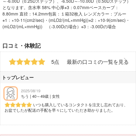
～-6.00D（0.25Dステップ）、-6.50D～-10.00D（0.50Dステップ）
となります。含水率 58% 中心厚※3：0.07mmベースカーブ：
8.80mm 直径：14.2mm包装：１箱32枚入 レンズカラー：ブルー
※1：×10-11(cm2/sec)・(mLO2/(mL×mmHg))※2：×10-9(cm/sec)・
(mLO2/(mL×mmHg)) （-3.00Dの場合）※3：-3.00Dの場合
口コミ・体験記
5点
最新の口コミの一覧を見る
トップレビュー
2025/08/19
ちう | 40～49歳 | 女性
いつも購入しているコンタクトを注文し忘れており、
お盆でしたが配送の手配を早々にしていただき助かりました。