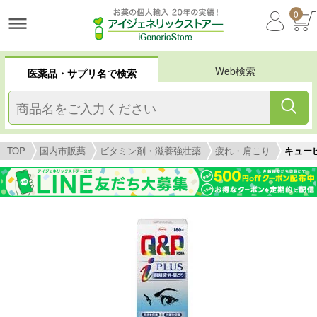
0
Web検索
医薬品・サプリ名で検索
TOP
国内市販薬
ビタミン剤・滋養強壮薬
疲れ・肩こり
キュー