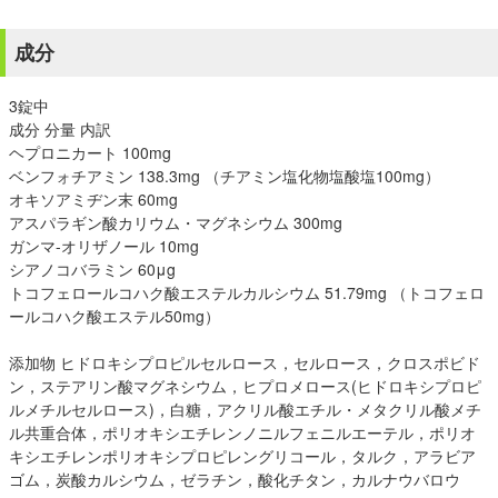
成分
3錠中
成分 分量 内訳
ヘプロニカート 100mg
ベンフォチアミン 138.3mg （チアミン塩化物塩酸塩100mg）
オキソアミヂン末 60mg
アスパラギン酸カリウム・マグネシウム 300mg
ガンマ-オリザノール 10mg
シアノコバラミン 60μg
トコフェロールコハク酸エステルカルシウム 51.79mg （トコフェロ
ールコハク酸エステル50mg）
添加物 ヒドロキシプロピルセルロース，セルロース，クロスポビド
ン，ステアリン酸マグネシウム，ヒプロメロース(ヒドロキシプロピ
ルメチルセルロース)，白糖，アクリル酸エチル・メタクリル酸メチ
ル共重合体，ポリオキシエチレンノニルフェニルエーテル，ポリオ
キシエチレンポリオキシプロピレングリコール，タルク，アラビア
ゴム，炭酸カルシウム，ゼラチン，酸化チタン，カルナウバロウ