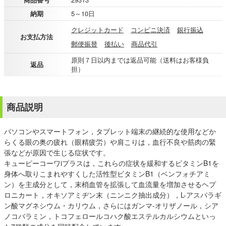
納期
5～10日
クレジットカード
コンビニ決済
銀行振込
お支払方法
郵便振替
後払い
商品代引
原則７日以内までは返品可能（送料はお客様負
返品
担）
商品説明
パソコンやスマートフォン，タブレット端末の継続的な使用などか
らくる眼の奥の疲れ（眼精疲労）や肩こりは，血行不良や筋肉の緊
張などが原因で生じる症状です。
キューピーコーワiプラスは，これらの症状を緩和するビタミンB1を
身体へ取りこまれやすくした活性型ビタミンB1（ベンフォチアミ
ン）を主成分として，末梢血管を拡張して血流量を増加させるヘプ
ロニカート，オキソアミヂン末（ニンニク抽出成分），L-アスパラギ
ン酸マグネシウム・カリウム，さらにはガンマ-オリザノール，シア
ノコバラミン，トコフェロールコハク酸エステルカルシウムといっ