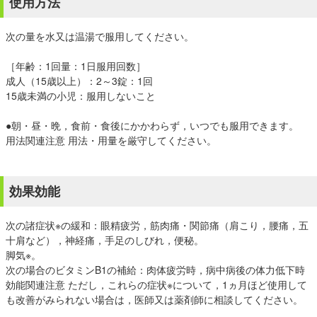
使用方法
次の量を水又は温湯で服用してください。
［年齢：1回量：1日服用回数］
成人（15歳以上）：2～3錠：1回
15歳未満の小児：服用しないこと
●朝・昼・晩，食前・食後にかかわらず，いつでも服用できます。
用法関連注意 用法・用量を厳守してください。
効果効能
次の諸症状※の緩和：眼精疲労，筋肉痛・関節痛（肩こり，腰痛，五
十肩など），神経痛，手足のしびれ，便秘。
脚気※。
次の場合のビタミンB1の補給：肉体疲労時，病中病後の体力低下時
効能関連注意 ただし，これらの症状※について，1ヵ月ほど使用して
も改善がみられない場合は，医師又は薬剤師に相談してください。