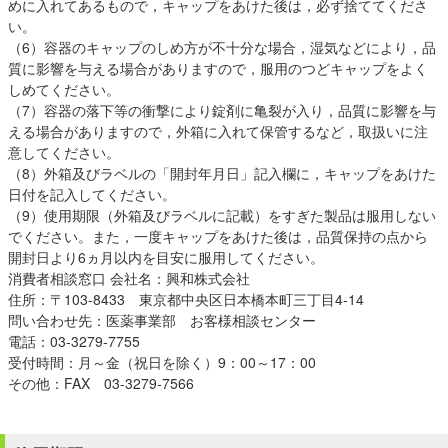
めに入れてあるもので，キャップをあけた後は，必ず捨ててくださ
い。
（6）容器のキャップのしめ方が不十分な場合，湿気などにより，品
質に影響を与える場合がありますので，服用のつどキャップをよく
しめてください。
（7）容器の落下等の衝撃により錠剤に亀裂が入り，品質に影響を与
える場合がありますので，外箱に入れて保管するなど，取扱いに注
意してください。
（8）外箱及びラベルの「開封年月日」記入欄に，キャップをあけた
日付を記入してください。
（9）使用期限（外箱及びラベルに記載）をすぎた製品は服用しない
でください。また，一度キャップをあけた後は，品質保持の点から
開封日より6ヵ月以内を目安に服用してください。
消費者相談窓口 会社名：興和株式会社
住所：〒103-8433 東京都中央区日本橋本町三丁目4-14
問い合わせ先：医薬事業部 お客様相談センター
電話：03-3279-7755
受付時間：月～金（祝日を除く）9：00～17：00
その他：FAX 03-3279-7566