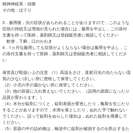
精神神経系：頭痛
その他：ほてり
3．服用後，次の症状があらわれることがありますので，このような
症状の持続又は増強が見られた場合には，服用を中止し，この添付
文書を持って医師，薬剤師又は登録販売者に相談してください
軟便，下痢，口のかわき
4．1ヵ月位服用しても症状がよくならない場合は服用を中止し，こ
の添付文書を持って医師，薬剤師又は登録販売者に相談してくださ
い
保管及び取扱い上の注意 （1）高温をさけ，直射日光の当たらない湿
気の少ない涼しい所に密栓して保管してください。
（2）小児の手の届かない所に保管してください。
（3）他の容器に入れ替えないでください。（誤用の原因になったり
品質が変わります。）
（4）水分が錠剤につくと，錠剤表面が変色したり，亀裂を生じたり
することがありますので，水滴を落としたり，ぬれた手で触れない
でください。誤って錠剤をぬらした場合は，ぬれた錠剤を廃棄して
ください。
（5）容器の中の詰め物は，輸送中に錠剤が破損するのを防止するた