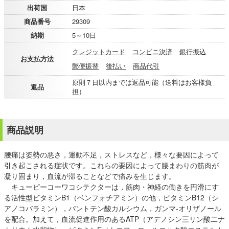
出荷国
日本
商品番号
29309
納期
5～10日
クレジットカード
コンビニ決済
銀行振込
お支払方法
郵便振替
後払い
商品代引
原則７日以内までは返品可能（送料はお客様負
返品
担）
商品説明
腰痛は姿勢の悪さ，運動不足，ストレスなど，様々な要因によって
引き起こされる症状です。これらの要因によって腰まわりの筋肉が
凝り固まり，血流が滞ることなどで痛みを生じます。
キューピーコーワコシテクターは，筋肉・神経の働きを円滑にす
る活性型ビタミンB1（ベンフォチアミン）の他，ビタミンB12（シ
アノコバラミン），パントテン酸カルシウム，ガンマ-オリザノール
を配合。加えて，血流促進作用のあるATP（アデノシン三リン酸二ナ