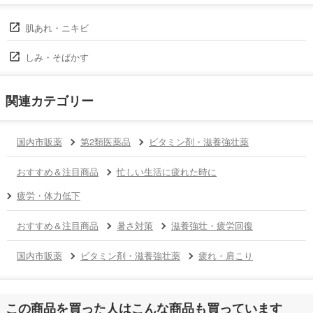
肌あれ・ニキビ
しみ・そばかす
関連カテゴリー
国内市販薬
第2類医薬品
ビタミン剤・滋養強壮薬
おすすめ＆注目商品
忙しい生活に疲れた時に
疲労・体力低下
おすすめ＆注目商品
暑さ対策
滋養強壮・疲労回復
国内市販薬
ビタミン剤・滋養強壮薬
疲れ・肩こり
この商品を買った人はこんな商品も買っています