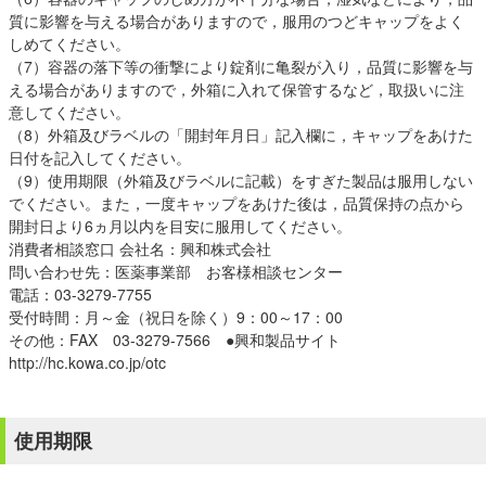
質に影響を与える場合がありますので，服用のつどキャップをよく
しめてください。
（7）容器の落下等の衝撃により錠剤に亀裂が入り，品質に影響を与
える場合がありますので，外箱に入れて保管するなど，取扱いに注
意してください。
（8）外箱及びラベルの「開封年月日」記入欄に，キャップをあけた
日付を記入してください。
（9）使用期限（外箱及びラベルに記載）をすぎた製品は服用しない
でください。また，一度キャップをあけた後は，品質保持の点から
開封日より6ヵ月以内を目安に服用してください。
消費者相談窓口 会社名：興和株式会社
問い合わせ先：医薬事業部 お客様相談センター
電話：03-3279-7755
受付時間：月～金（祝日を除く）9：00～17：00
その他：FAX 03-3279-7566 ●興和製品サイト
http://hc.kowa.co.jp/otc
使用期限