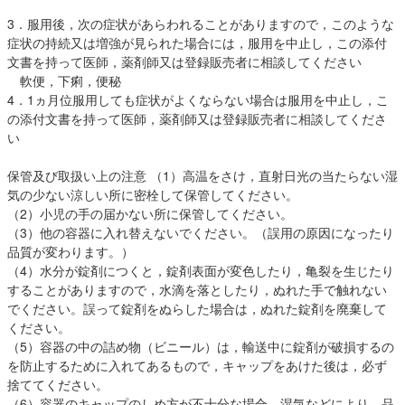
3．服用後，次の症状があらわれることがありますので，このような
症状の持続又は増強が見られた場合には，服用を中止し，この添付
文書を持って医師，薬剤師又は登録販売者に相談してください
軟便，下痢，便秘
4．1ヵ月位服用しても症状がよくならない場合は服用を中止し，こ
の添付文書を持って医師，薬剤師又は登録販売者に相談してくださ
い
保管及び取扱い上の注意 （1）高温をさけ，直射日光の当たらない湿
気の少ない涼しい所に密栓して保管してください。
（2）小児の手の届かない所に保管してください。
（3）他の容器に入れ替えないでください。（誤用の原因になったり
品質が変わります。）
（4）水分が錠剤につくと，錠剤表面が変色したり，亀裂を生じたり
することがありますので，水滴を落としたり，ぬれた手で触れない
でください。誤って錠剤をぬらした場合は，ぬれた錠剤を廃棄して
ください。
（5）容器の中の詰め物（ビニール）は，輸送中に錠剤が破損するの
を防止するために入れてあるもので，キャップをあけた後は，必ず
捨ててください。
（6）容器のキャップのしめ方が不十分な場合，湿気などにより，品