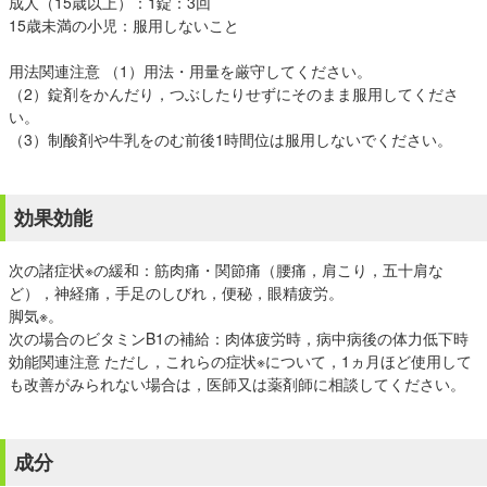
成人（15歳以上）：1錠：3回
15歳未満の小児：服用しないこと
用法関連注意 （1）用法・用量を厳守してください。
（2）錠剤をかんだり，つぶしたりせずにそのまま服用してくださ
い。
（3）制酸剤や牛乳をのむ前後1時間位は服用しないでください。
効果効能
次の諸症状※の緩和：筋肉痛・関節痛（腰痛，肩こり，五十肩な
ど），神経痛，手足のしびれ，便秘，眼精疲労。
脚気※。
次の場合のビタミンB1の補給：肉体疲労時，病中病後の体力低下時
効能関連注意 ただし，これらの症状※について，1ヵ月ほど使用して
も改善がみられない場合は，医師又は薬剤師に相談してください。
成分