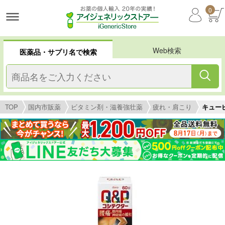
0
Web検索
医薬品・サプリ名で検索
TOP
国内市販薬
ビタミン剤・滋養強壮薬
疲れ・肩こり
キュー