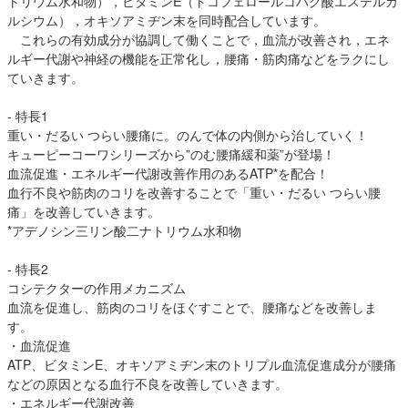
トリウム水和物），ビタミンE（トコフェロールコハク酸エステルカ
ルシウム），オキソアミヂン末を同時配合しています。
これらの有効成分が協調して働くことで，血流が改善され，エネ
ルギー代謝や神経の機能を正常化し，腰痛・筋肉痛などをラクにし
ていきます。
- 特長1
重い・だるい つらい腰痛に。のんで体の内側から治していく！
キューピーコーワシリーズから”のむ腰痛緩和薬”が登場！
血流促進・エネルギー代謝改善作用のあるATP*を配合！
血行不良や筋肉のコリを改善することで「重い・だるい つらい腰
痛」を改善していきます。
*アデノシン三リン酸二ナトリウム水和物
- 特長2
コシテクターの作用メカニズム
血流を促進し、筋肉のコリをほぐすことで、腰痛などを改善しま
す。
・血流促進
ATP、ビタミンE、オキソアミヂン末のトリプル血流促進成分が腰痛
などの原因となる血行不良を改善していきます。
・エネルギー代謝改善