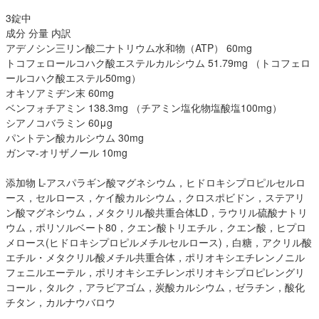
3錠中
成分 分量 内訳
アデノシン三リン酸二ナトリウム水和物（ATP） 60mg
トコフェロールコハク酸エステルカルシウム 51.79mg （トコフェロ
ールコハク酸エステル50mg）
オキソアミヂン末 60mg
ベンフォチアミン 138.3mg （チアミン塩化物塩酸塩100mg）
シアノコバラミン 60μg
パントテン酸カルシウム 30mg
ガンマ-オリザノール 10mg
添加物 L-アスパラギン酸マグネシウム，ヒドロキシプロピルセルロ
ース，セルロース，ケイ酸カルシウム，クロスポビドン，ステアリ
ン酸マグネシウム，メタクリル酸共重合体LD，ラウリル硫酸ナトリ
ウム，ポリソルベート80，クエン酸トリエチル，クエン酸，ヒプロ
メロース(ヒドロキシプロピルメチルセルロース)，白糖，アクリル酸
エチル・メタクリル酸メチル共重合体，ポリオキシエチレンノニル
フェニルエーテル，ポリオキシエチレンポリオキシプロピレングリ
コール，タルク，アラビアゴム，炭酸カルシウム，ゼラチン，酸化
チタン，カルナウバロウ