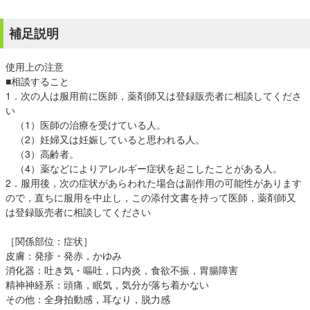
補足説明
使用上の注意
■相談すること
1．次の人は服用前に医師，薬剤師又は登録販売者に相談してくださ
い
（1）医師の治療を受けている人。
（2）妊婦又は妊娠していると思われる人。
（3）高齢者。
（4）薬などによりアレルギー症状を起こしたことがある人。
2．服用後，次の症状があらわれた場合は副作用の可能性があります
ので，直ちに服用を中止し，この添付文書を持って医師，薬剤師又
は登録販売者に相談してください
［関係部位：症状］
皮膚：発疹・発赤，かゆみ
消化器：吐き気・嘔吐，口内炎，食欲不振，胃腸障害
精神神経系：頭痛，眠気，気分が落ち着かない
その他：全身拍動感，耳なり，脱力感