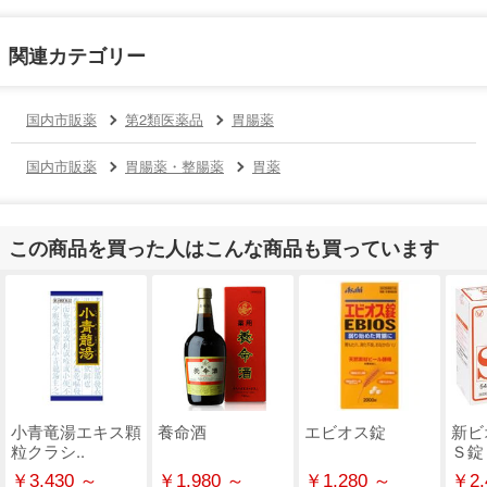
関連カテゴリー
国内市販薬
第2類医薬品
胃腸薬
国内市販薬
胃腸薬・整腸薬
胃薬
この商品を買った人はこんな商品も買っています
小青竜湯エキス顆
養命酒
エビオス錠
新ビ
粒クラシ..
Ｓ錠
￥3,430 ～
￥1,980 ～
￥1,280 ～
￥2,