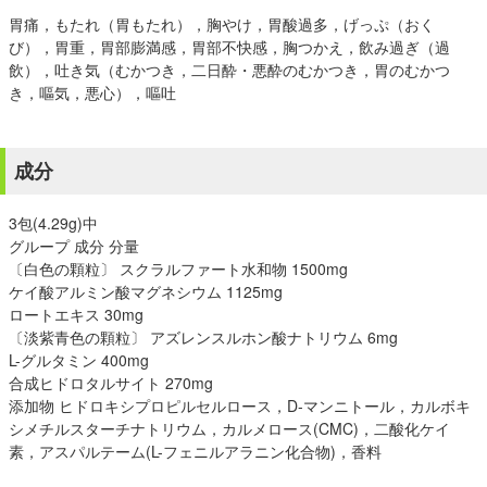
胃痛，もたれ（胃もたれ），胸やけ，胃酸過多，げっぷ（おく
び），胃重，胃部膨満感，胃部不快感，胸つかえ，飲み過ぎ（過
飲），吐き気（むかつき，二日酔・悪酔のむかつき，胃のむかつ
き，嘔気，悪心），嘔吐
成分
3包(4.29g)中
グループ 成分 分量
〔白色の顆粒〕 スクラルファート水和物 1500mg
ケイ酸アルミン酸マグネシウム 1125mg
ロートエキス 30mg
〔淡紫青色の顆粒〕 アズレンスルホン酸ナトリウム 6mg
L-グルタミン 400mg
合成ヒドロタルサイト 270mg
添加物 ヒドロキシプロピルセルロース，D-マンニトール，カルボキ
シメチルスターチナトリウム，カルメロース(CMC)，二酸化ケイ
素，アスパルテーム(L-フェニルアラニン化合物)，香料