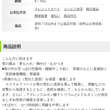
納期
5～10日
クレジットカード
コンビニ決済
銀行振込
お支払方法
郵便振替
後払い
商品代引
原則７日以内までは返品可能（送料はお客様負
返品
担）
商品説明
こんな方に効きます
胃の痛み・胃もたれ・胸やけ・むかつき
■胃の中が空っぽの空腹時・睡眠中こそ効く 胃痛のもとに直接効く
「患部修復機能」胃腸薬
○胃痛のもと（荒れた患部）を保護・修復します
スクラルファートが胃の荒れた患部を選んで吸着し，胃酸などの
攻撃から保護するとともに，患部を修復して，もとから治していき
ます。さらに，アズレンスルホン酸ナトリウムとL-グルタミンが炎症
をしずめ患部の修復を促進します。
○すばやく，かつ持続的に胃酸を中和します
ケイ酸アルミン酸マグネシウムと合成ヒドロタルサイトが症状の