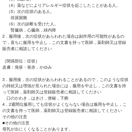
（4）薬などによりアレルギー症状を起こしたことがある人。
（5）次の症状のある人。
排尿困難
（6）次の診断を受けた人。
腎臓病，心臓病，緑内障
2．服用後，次の症状があらわれた場合は副作用の可能性があるの
で，直ちに服用を中止し，この文書を持って医師，薬剤師又は登録
販売者に相談してください
［関係部位：症状］
皮膚：発疹・発赤，かゆみ
3．服用後，次の症状があらわれることがあるので，このような症状
の持続又は増強が見られた場合には，服用を中止し，この文書を持
って医師，薬剤師又は登録販売者に相談してください
口のかわき，はきけ，便秘，下痢
4．2週間位服用しても症状がよくならない場合は服用を中止し，こ
の文書を持って医師，薬剤師又は登録販売者に相談してください
その他の注意
■その他の注意
母乳が出にくくなることがあります。