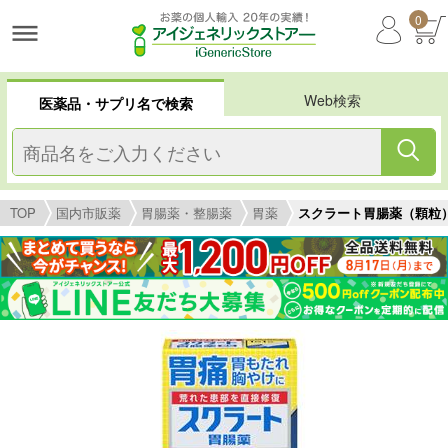
0
Web検索
医薬品・サプリ名で検索
TOP
国内市販薬
胃腸薬・整腸薬
胃薬
スクラート胃腸薬（顆粒