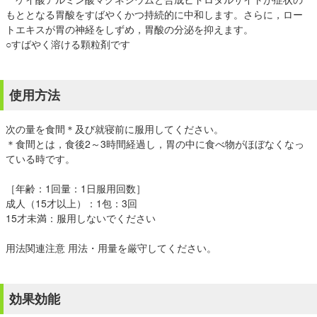
もととなる胃酸をすばやくかつ持続的に中和します。さらに，ロー
トエキスが胃の神経をしずめ，胃酸の分泌を抑えます。
○すばやく溶ける顆粒剤です
使用方法
次の量を食間＊及び就寝前に服用してください。
＊食間とは，食後2～3時間経過し，胃の中に食べ物がほぼなくなっ
ている時です。
［年齢：1回量：1日服用回数］
成人（15才以上）：1包：3回
15才未満：服用しないでください
用法関連注意 用法・用量を厳守してください。
効果効能