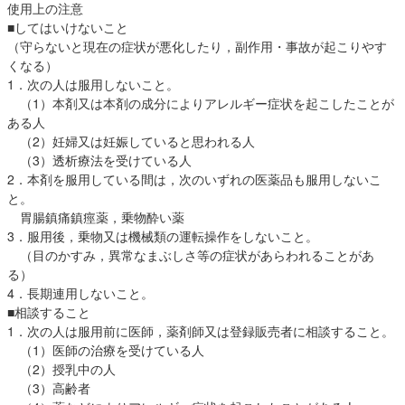
使用上の注意
■してはいけないこと
（守らないと現在の症状が悪化したり，副作用・事故が起こりやす
くなる）
1．次の人は服用しないこと。
（1）本剤又は本剤の成分によりアレルギー症状を起こしたことが
ある人
（2）妊婦又は妊娠していると思われる人
（3）透析療法を受けている人
2．本剤を服用している間は，次のいずれの医薬品も服用しないこ
と。
胃腸鎮痛鎮痙薬，乗物酔い薬
3．服用後，乗物又は機械類の運転操作をしないこと。
（目のかすみ，異常なまぶしさ等の症状があらわれることがあ
る）
4．長期連用しないこと。
■相談すること
1．次の人は服用前に医師，薬剤師又は登録販売者に相談すること。
（1）医師の治療を受けている人
（2）授乳中の人
（3）高齢者