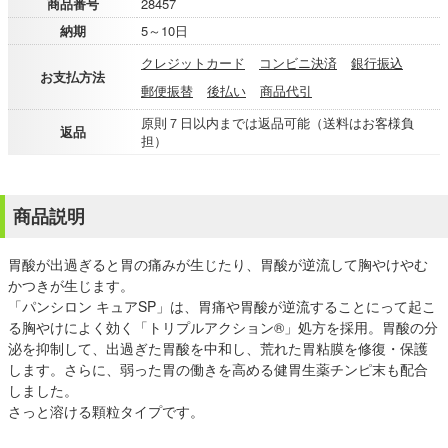
商品番号
28457
納期
5～10日
クレジットカード
コンビニ決済
銀行振込
お支払方法
郵便振替
後払い
商品代引
原則７日以内までは返品可能（送料はお客様負
返品
担）
商品説明
胃酸が出過ぎると胃の痛みが生じたり、胃酸が逆流して胸やけやむ
かつきが生じます。
「パンシロン キュアSP」は、胃痛や胃酸が逆流することにって起こ
る胸やけによく効く「トリプルアクション®」処方を採用。胃酸の分
泌を抑制して、出過ぎた胃酸を中和し、荒れた胃粘膜を修復・保護
します。さらに、弱った胃の働きを高める健胃生薬チンピ末も配合
しました。
さっと溶ける顆粒タイプです。