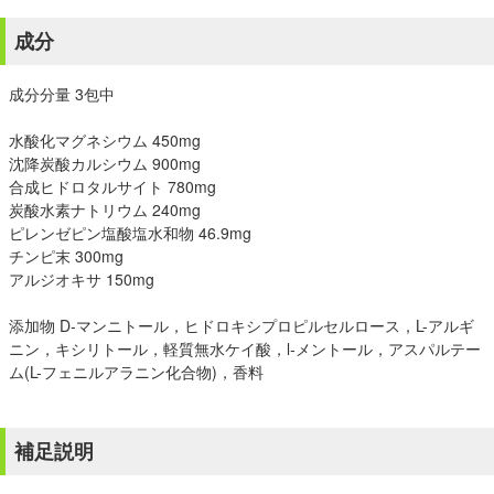
成分
成分分量 3包中
水酸化マグネシウム 450mg
沈降炭酸カルシウム 900mg
合成ヒドロタルサイト 780mg
炭酸水素ナトリウム 240mg
ピレンゼピン塩酸塩水和物 46.9mg
チンピ末 300mg
アルジオキサ 150mg
添加物 D-マンニトール，ヒドロキシプロピルセルロース，L-アルギ
ニン，キシリトール，軽質無水ケイ酸，l-メントール，アスパルテー
ム(L-フェニルアラニン化合物)，香料
補足説明