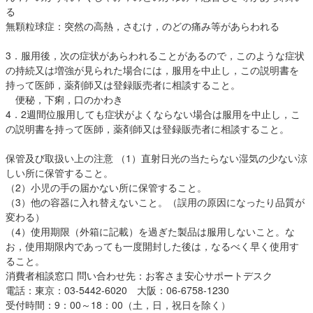
る
無顆粒球症：突然の高熱，さむけ，のどの痛み等があらわれる
3．服用後，次の症状があらわれることがあるので，このような症状
の持続又は増強が見られた場合には，服用を中止し，この説明書を
持って医師，薬剤師又は登録販売者に相談すること。
便秘，下痢，口のかわき
4．2週間位服用しても症状がよくならない場合は服用を中止し，こ
の説明書を持って医師，薬剤師又は登録販売者に相談すること。
保管及び取扱い上の注意 （1）直射日光の当たらない湿気の少ない涼
しい所に保管すること。
（2）小児の手の届かない所に保管すること。
（3）他の容器に入れ替えないこと。（誤用の原因になったり品質が
変わる）
（4）使用期限（外箱に記載）を過ぎた製品は服用しないこと。な
お，使用期限内であっても一度開封した後は，なるべく早く使用す
ること。
消費者相談窓口 問い合わせ先：お客さま安心サポートデスク
電話：東京：03-5442-6020 大阪：06-6758-1230
受付時間：9：00～18：00（土，日，祝日を除く）