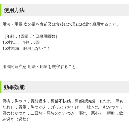
使用方法
用法・用量 次の量を食前又は食後に水又はお湯で服用すること。
［年齢：1回量：1日服用回数］
15才以上：1包：3回
15才未満：服用しないこと
用法関連注意 用法・用量を厳守すること。
効果効能
胃痛，胸やけ，胃酸過多，胃部不快感，胃部膨満感，もたれ（胃も
たれ），胃重，胸つかえ，げっぷ（おくび），吐き気（むかつき，
胃のむかつき，二日酔・悪酔のむかつき，嘔気，悪心），嘔吐，飲
み過ぎ（過飲）