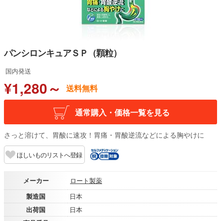
パンシロンキュアＳＰ（顆粒）
国内発送
¥1,280～
送料無料
通常購入・価格一覧を見る
さっと溶けて、胃酸に速攻！胃痛・胃酸逆流などによる胸やけに
ほしいものリストへ登録
メーカー
ロート製薬
製造国
日本
出荷国
日本