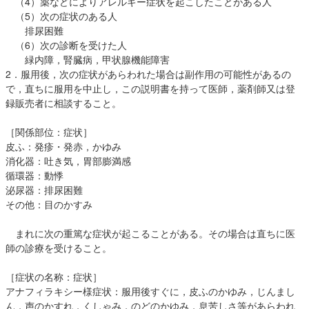
（4）薬などによりアレルギー症状を起こしたことがある人
（5）次の症状のある人
排尿困難
（6）次の診断を受けた人
緑内障，腎臓病，甲状腺機能障害
2．服用後，次の症状があらわれた場合は副作用の可能性があるの
で，直ちに服用を中止し，この説明書を持って医師，薬剤師又は登
録販売者に相談すること。
［関係部位：症状］
皮ふ：発疹・発赤，かゆみ
消化器：吐き気，胃部膨満感
循環器：動悸
泌尿器：排尿困難
その他：目のかすみ
まれに次の重篤な症状が起こることがある。その場合は直ちに医
師の診療を受けること。
［症状の名称：症状］
アナフィラキシー様症状：服用後すぐに，皮ふのかゆみ，じんまし
ん，声のかすれ，くしゃみ，のどのかゆみ，息苦しさ等があらわれ