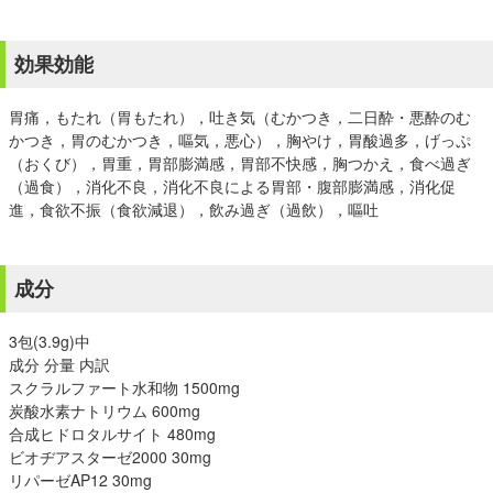
効果効能
胃痛，もたれ（胃もたれ），吐き気（むかつき，二日酔・悪酔のむ
かつき，胃のむかつき，嘔気，悪心），胸やけ，胃酸過多，げっぷ
（おくび），胃重，胃部膨満感，胃部不快感，胸つかえ，食べ過ぎ
（過食），消化不良，消化不良による胃部・腹部膨満感，消化促
進，食欲不振（食欲減退），飲み過ぎ（過飲），嘔吐
成分
3包(3.9g)中
成分 分量 内訳
スクラルファート水和物 1500mg
炭酸水素ナトリウム 600mg
合成ヒドロタルサイト 480mg
ビオヂアスターゼ2000 30mg
リパーゼAP12 30mg