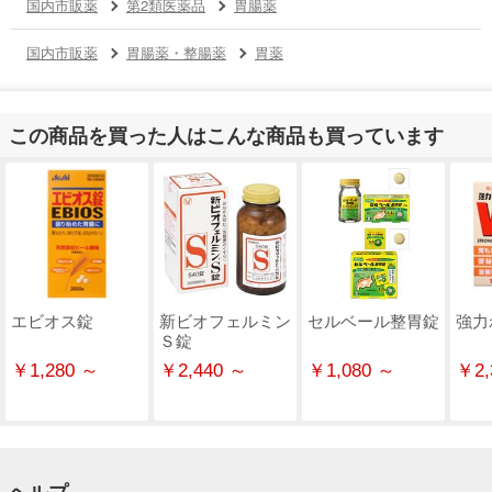
国内市販薬
第2類医薬品
胃腸薬
国内市販薬
胃腸薬・整腸薬
胃薬
この商品を買った人はこんな商品も買っています
エビオス錠
新ビオフェルミン
セルベール整胃錠
強力
Ｓ錠
￥1,280 ～
￥2,440 ～
￥1,080 ～
￥2,