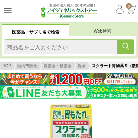
0
Web検索
医薬品・サプリ名で検索
TOP
国内市販薬
胃腸薬・整腸薬
胃薬
スクラート胃腸薬Ｓ（散