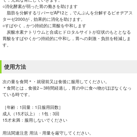
○消化酵素が弱った胃の働きを助けます
脂肪を分解するリパーゼAP12と，でんぷんを分解するビオヂアス
ターゼ2000が，効果的に消化を助けます。
○すばやく，かつ持続的に胃酸を中和します
炭酸水素ナトリウムと合成ヒドロタルサイトが症状のもととなる
胃酸をすばやくかつ持続的に中和し，胃への刺激・負担を軽減しま
す。
使用方法
次の量を食間＊・就寝前又は食後に服用してください。
＊食間とは，食後2～3時間経過し，胃の中に食べ物がほぼなくなっ
ている時です。
［年齢：1回量：1日服用回数］
成人（15才以上）：1包：3回
15才未満：服用しないでください
用法関連注意 用法・用量を厳守してください。