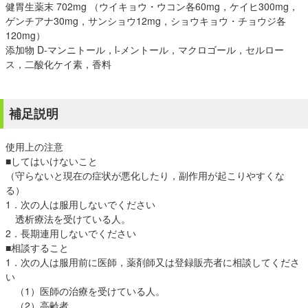
健胃生薬末 702mg （ウイキョウ・ウコン各60mg，ケイヒ300mg，
ゲンチアナ30mg，サンショウ12mg，ショウキョウ・チョウジ各
120mg）
添加物 D-マンニトール，l-メントール，マクロゴール，セルロー
ス，二酸化ケイ素，香料
補足説明
使用上の注意
■してはいけないこと
（守らないと現在の症状が悪化したり，副作用が起こりやすくな
る）
1．次の人は服用しないでください
透析療法を受けている人。
2．長期連用しないでください
■相談すること
1．次の人は服用前に医師，薬剤師又は登録販売者に相談してくださ
い
（1）医師の治療を受けている人。
（2）高齢者。