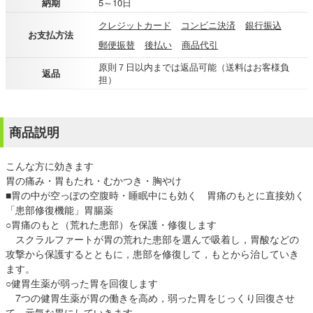
納期
5～10日
クレジットカード
コンビニ決済
銀行振込
お支払方法
郵便振替
後払い
商品代引
原則７日以内までは返品可能（送料はお客様負
返品
担）
商品説明
こんな方に効きます
胃の痛み・胃もたれ・むかつき・胸やけ
■胃の中が空っぽの空腹時・睡眠中にも効く 胃痛のもとに直接効く
「患部修復機能」胃腸薬
○胃痛のもと（荒れた患部）を保護・修復します
スクラルファートが胃の荒れた患部を選んで吸着し，胃酸などの
攻撃から保護するとともに，患部を修復して，もとから治していき
ます。
○健胃生薬が弱った胃を回復します
7つの健胃生薬が胃の働きを高め，弱った胃をじっくり回復させ
て，元気な胃にしていきます。