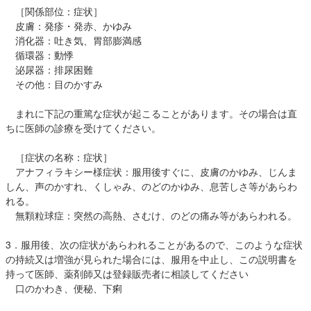
［関係部位：症状］
皮膚：発疹・発赤、かゆみ
消化器：吐き気、胃部膨満感
循環器：動悸
泌尿器：排尿困難
その他：目のかすみ
まれに下記の重篤な症状が起こることがあります。その場合は直
ちに医師の診療を受けてください。
［症状の名称：症状］
アナフィラキシー様症状：服用後すぐに、皮膚のかゆみ、じんま
しん、声のかすれ、くしゃみ、のどのかゆみ、息苦しさ等があらわ
れる。
無顆粒球症：突然の高熱、さむけ、のどの痛み等があらわれる。
3．服用後、次の症状があらわれることがあるので、このような症状
の持続又は増強が見られた場合には、服用を中止し、この説明書を
持って医師、薬剤師又は登録販売者に相談してください
口のかわき、便秘、下痢