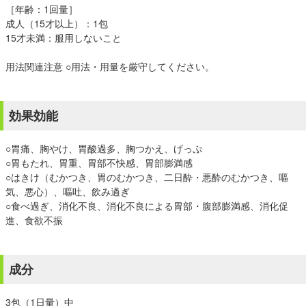
［年齢：1回量］
成人（15才以上）：1包
15才未満：服用しないこと
用法関連注意 ○用法・用量を厳守してください。
効果効能
○胃痛、胸やけ、胃酸過多、胸つかえ、げっぷ
○胃もたれ、胃重、胃部不快感、胃部膨満感
○はきけ（むかつき、胃のむかつき、二日酔・悪酔のむかつき、嘔
気、悪心）、嘔吐、飲み過ぎ
○食べ過ぎ、消化不良、消化不良による胃部・腹部膨満感、消化促
進、食欲不振
成分
3包（1日量）中