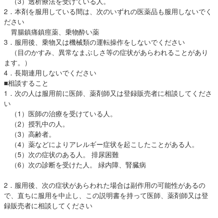
（3）透析療法を受けている人。
2．本剤を服用している間は、次のいずれの医薬品も服用しないでく
ださい
胃腸鎮痛鎮痙薬、乗物酔い薬
3．服用後、乗物又は機械類の運転操作をしないでください
（目のかすみ、異常なまぶしさ等の症状があらわれることがあり
ます。）
4．長期連用しないでください
■相談すること
1．次の人は服用前に医師、薬剤師又は登録販売者に相談してくださ
い
（1）医師の治療を受けている人。
（2）授乳中の人。
（3）高齢者。
（4）薬などによりアレルギー症状を起こしたことがある人。
（5）次の症状のある人。 排尿困難
（6）次の診断を受けた人。 緑内障、腎臓病
2．服用後、次の症状があらわれた場合は副作用の可能性があるの
で、直ちに服用を中止し、この説明書を持って医師、薬剤師又は登
録販売者に相談してください