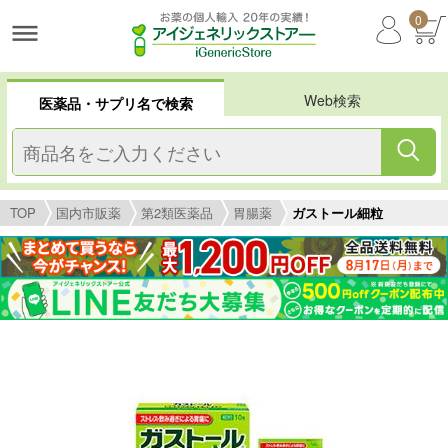
0
Web検索
医薬品・サプリ名で検索
TOP
国内市販薬
第2類医薬品
胃腸薬
ガストール細粒