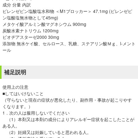
成分 分量 内訳
ピレンゼピン塩酸塩水和物 ＜M1ブロッカー＞ 47.1mg (ピレンゼピ
ン塩酸塩無水物として45mg)
メタケイ酸アルミン酸マグネシウム 900mg
炭酸水素ナトリウム 1200mg
ビオヂアスターゼ2000 30mg
添加物 無水ケイ酸、セルロース、乳糖、ステアリン酸Ｍｇ、l-メント
ール
補足説明
使用上の注意
■してはいけないこと
（守らないと現在の症状が悪化したり、副作用・事故が起こりやす
くなります。）
1．次の人は服用しないでください
（1）本剤又は本剤の成分によりアレルギー症状を起こしたことが
ある人。
（2）妊婦又は妊娠していると思われる人。