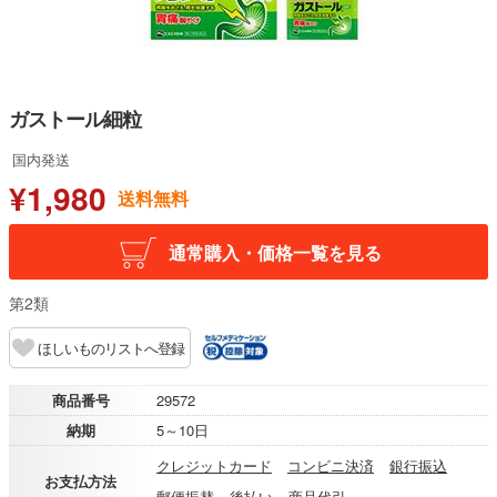
ガストール細粒
国内発送
¥1,980
送料無料
通常購入・価格一覧を見る
第2類
ほしいものリストへ登録
商品番号
29572
納期
5～10日
クレジットカード
コンビニ決済
銀行振込
お支払方法
郵便振替
後払い
商品代引