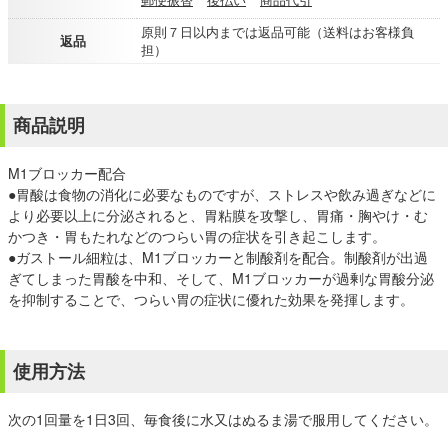
原則７日以内までは返品可能（送料はお客様負
返品
担）
商品説明
M1ブロッカー配合
●胃酸は食物の消化に必要なものですが、ストレスや飲み過ぎなどに
より必要以上に分泌されると、胃粘膜を攻撃し、胃痛・胸やけ・む
かつき・胃もたれなどのつらい胃の症状を引き起こします。
●ガストール細粒は、M1ブロッカーと制酸剤を配合。制酸剤が出過
ぎてしまった胃酸を中和、そして、M1ブロッカーが過剰な胃酸分泌
を抑制することで、つらい胃の症状に優れた効果を発揮します。
使用方法
次の1回量を1日3回、毎食後に水又はぬるま湯で服用してください。