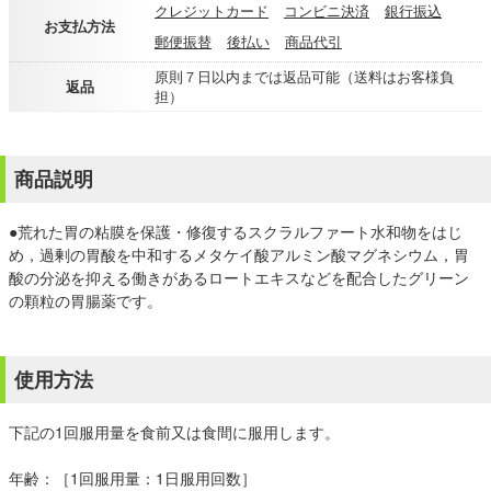
クレジットカード
コンビニ決済
銀行振込
お支払方法
郵便振替
後払い
商品代引
原則７日以内までは返品可能（送料はお客様負
返品
担）
商品説明
●荒れた胃の粘膜を保護・修復するスクラルファート水和物をはじ
め，過剰の胃酸を中和するメタケイ酸アルミン酸マグネシウム，胃
酸の分泌を抑える働きがあるロートエキスなどを配合したグリーン
の顆粒の胃腸薬です。
使用方法
下記の1回服用量を食前又は食間に服用します。
年齢：［1回服用量：1日服用回数］