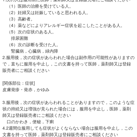
（1）医師の治療を受けている人。
（2）妊婦又は妊娠していると思われる人。
（3）高齢者。
（4）薬などによりアレルギー症状を起こしたことがある人。
（5）次の症状のある人。
排尿困難
（6）次の診断を受けた人。
腎臓病，心臓病，緑内障
2.服用後，次の症状があらわれた場合は副作用の可能性がありますの
で，直ちに服用を中止し，この文書を持って医師，薬剤師又は登録
販売者にご相談ください
[関係部位：症状]
皮膚発疹・発赤，かゆみ
3.服用後，次の症状があらわれることがありますので，このような症
状の持続又は増強が見られた場合には，服用を中止し，医師，薬剤
師又は登録販売者にご相談ください
口のかわき，便秘，下痢
4.2週間位服用しても症状がよくならない場合は服用を中止し，この
文書を持って医師，薬剤師又は登録販売者にご相談ください