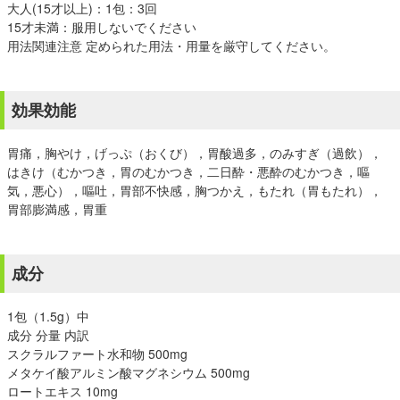
大人(15才以上)：1包：3回
15才未満：服用しないでください
用法関連注意 定められた用法・用量を厳守してください。
効果効能
胃痛，胸やけ，げっぷ（おくび），胃酸過多，のみすぎ（過飲），
はきけ（むかつき，胃のむかつき，二日酔・悪酔のむかつき，嘔
気，悪心），嘔吐，胃部不快感，胸つかえ，もたれ（胃もたれ），
胃部膨満感，胃重
成分
1包（1.5g）中
成分 分量 内訳
スクラルファート水和物 500mg
メタケイ酸アルミン酸マグネシウム 500mg
ロートエキス 10mg