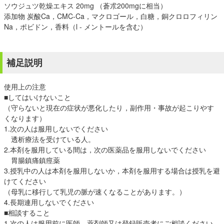
ソウジュツ乾燥エキス 20mg （蒼朮200mgに相当）
添加物 炭酸Ca，CMC-Ca，マクロゴール，白糖，銅クロロフィリン
Na，ポビドン，香料（l - メントールを含む）
補足説明
使用上の注意
■してはいけないこと
（守らないと現在の症状が悪化したり，副作用・事故が起こりやす
くなります）
1.次の人は服用しないでください
透析療法を受けている人。
2.本剤を服用している間は，次の医薬品を服用しないでください
胃腸鎮痛鎮痙薬
3.授乳中の人は本剤を服用しないか，本剤を服用する場合は授乳を避
けてください
（母乳に移行して乳児の脈が速くなることがあります。）
4.長期連用しないでください
■相談すること
1.次の人は服用前に医師，薬剤師又は登録販売者にご相談ください