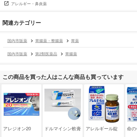
アレルギー・鼻炎薬
関連カテゴリー
国内市販薬
胃腸薬・整腸薬
胃薬
国内市販薬
第2類医薬品
胃腸薬
この商品を買った人はこんな商品も買っています
アレジオン20
ドルマイシン軟膏
アレルギール錠
命の