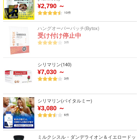
¥2,790 ～
10
件
ハングオーバーパッチ(Bytox)
受け付け停止中
3
件
シリマリン(140)
¥7,030 ～
3
件
シリマリン(バイタルミー)
¥3,080 ～
6
件
ミルクシスル・ダンデライオン＆イエロードッ