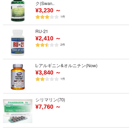
ク(Swan..
¥3,230 ～
1
件
RU-21
¥2,410 ～
2
件
L-アルギニン&オルニチン(Now)
¥3,840 ～
1
件
シリマリン(70)
¥7,760 ～