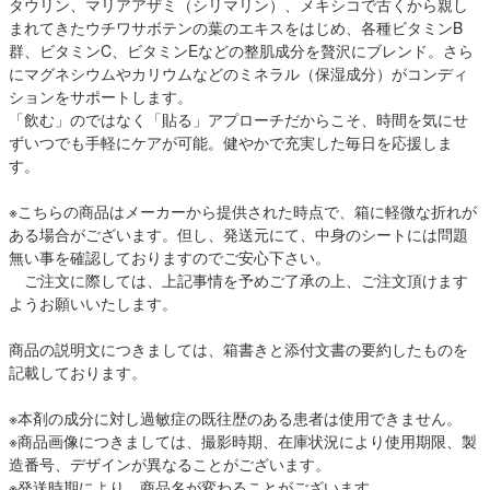
タウリン、マリアアザミ（シリマリン）、メキシコで古くから親し
まれてきたウチワサボテンの葉のエキスをはじめ、各種ビタミンB
群、ビタミンC、ビタミンEなどの整肌成分を贅沢にブレンド。さら
にマグネシウムやカリウムなどのミネラル（保湿成分）がコンディ
ションをサポートします。
「飲む」のではなく「貼る」アプローチだからこそ、時間を気にせ
ずいつでも手軽にケアが可能。健やかで充実した毎日を応援しま
す。
※こちらの商品はメーカーから提供された時点で、箱に軽微な折れが
ある場合がございます。但し、発送元にて、中身のシートには問題
無い事を確認しておりますのでご安心下さい。
ご注文に際しては、上記事情を予めご了承の上、ご注文頂けます
ようお願いいたします。
商品の説明文につきましては、箱書きと添付文書の要約したものを
記載しております。
※本剤の成分に対し過敏症の既往歴のある患者は使用できません。
※商品画像につきましては、撮影時期、在庫状況により使用期限、製
造番号、デザインが異なることがございます。
※発送時期により、商品名が変わることがございます。