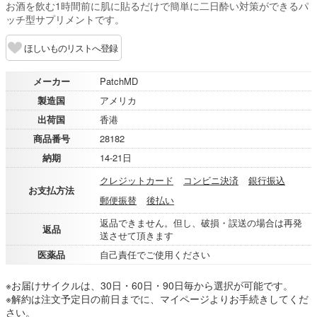
お酒を飲む1時間前に肌に貼るだけで簡単に二日酔い対策ができるパ
ッチ型サプリメントです。
ほしいものリストへ登録
メーカー
PatchMD
製造国
アメリカ
出荷国
香港
商品番号
28182
納期
14-21日
クレジットカード
コンビニ決済
銀行振込
お支払方法
郵便振替
後払い
返品できません。但し、破損・誤送の場合は再発
返品
送させて頂きます
医薬品
自己責任でご使用ください
※お届けサイクルは、30日・60日・90日毎から選択が可能です。
※解約は注文予定日の前日までに、マイページよりお手続きしてくだ
さい。