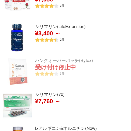
3
件
シリマリン(LifeExtension)
¥3,400 ～
2
件
ハングオーバーパッチ(Bytox)
受け付け停止中
3
件
シリマリン(70)
¥7,760 ～
L-アルギニン&オルニチン(Now)