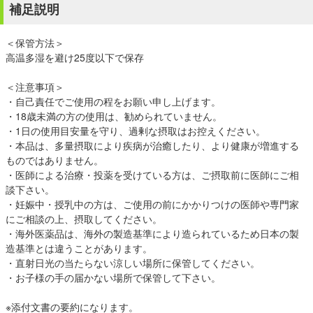
補足説明
＜保管方法＞
高温多湿を避け25度以下で保存
＜注意事項＞
・自己責任でご使用の程をお願い申し上げます。
・18歳未満の方の使用は、勧められていません。
・1日の使用目安量を守り、過剰な摂取はお控えください。
・本品は、多量摂取により疾病が治癒したり、より健康が増進する
ものではありません。
・医師による治療・投薬を受けている方は、ご摂取前に医師にご相
談下さい。
・妊娠中・授乳中の方は、ご使用の前にかかりつけの医師や専門家
にご相談の上、摂取してください。
・海外医薬品は、海外の製造基準により造られているため日本の製
造基準とは違うことがあります。
・直射日光の当たらない涼しい場所に保管してください。
・お子様の手の届かない場所で保管して下さい。
※添付文書の要約になります。