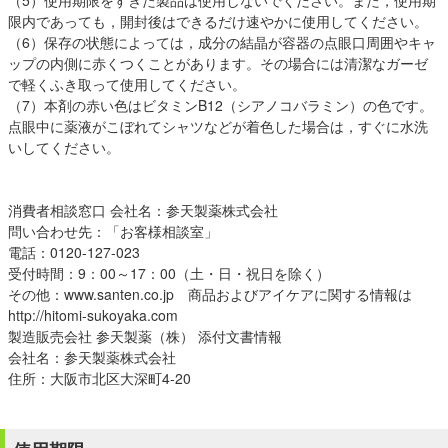
（5）使用期限をすぎた製品は使用しないでください。また，使用期
限内であっても，開封後はできるだけ速やかに使用してください。
（6）保存の状態によっては，成分の結晶が容器の点眼口周囲やキャ
ップの内側に赤くつくことがあります。その場合には清潔なガーゼ
で軽くふき取って使用してください。
（7）本剤の赤い色はビタミンB12（シアノコバラミン）の色です。
点眼中に薬液がこぼれてシャツなどが着色した場合は，すぐに水洗
いしてください。
消費者相談窓口 会社名：参天製薬株式会社
問い合わせ先：「お客様相談室」
電話：0120-127-023
受付時間：9：00～17：00（土・日・祝日を除く）
その他：www.santen.co.jp 商品およびアイケアに関する情報は
http://hitomi-sukoyaka.com
製造販売会社 参天製薬（株） 添付文書情報
会社名：参天製薬株式会社
住所：大阪市北区大深町4-20