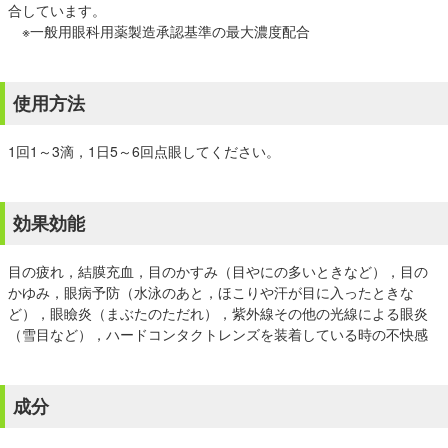
合しています。
※一般用眼科用薬製造承認基準の最大濃度配合
使用方法
1回1～3滴，1日5～6回点眼してください。
効果効能
目の疲れ，結膜充血，目のかすみ（目やにの多いときなど），目の
かゆみ，眼病予防（水泳のあと，ほこりや汗が目に入ったときな
ど），眼瞼炎（まぶたのただれ），紫外線その他の光線による眼炎
（雪目など），ハードコンタクトレンズを装着している時の不快感
成分