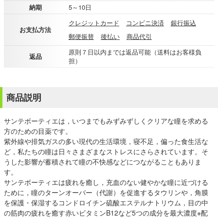
納期
5～10日
クレジットカード
コンビニ決済
銀行振込
お支払方法
郵便振替
後払い
商品代引
原則７日以内までは返品可能（送料はお客様負
返品
担）
商品説明
サンテボーティエは，いつまでもみずみずしくクリアな瞳を求める
方のための目薬です。
紫外線や排気ガスの多い現代の生活環境，寝不足，偏った食生活な
ど，私たちの瞳は日々さまざまなストレスにさらされています。そ
うした影響が蓄積されて瞳の不快感などにつながることもありま
す。
サンテボーティエは疲れを癒し，充血のない健やかな瞳に近づける
ために，瞳のターンオーバー（代謝）を促進するタウリンや，角膜
を保護・保湿するコンドロイチン硫酸エステルナトリウム，目の中
の筋肉の疲れを癒す赤いビタミンB12など5つの成分を最大濃度※配