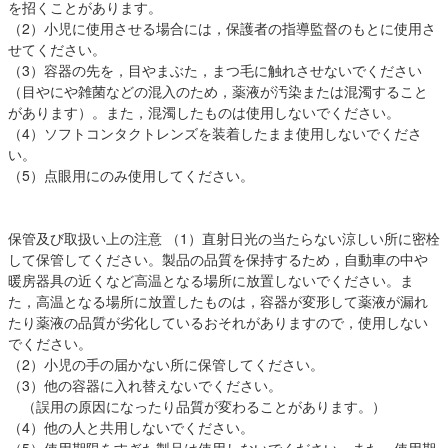
を招くことがあります。
（2）小児に使用させる場合には，保護者の指導監督のもとに使用さ
せてください。
（3）容器の先を，目やまぶた，まつ毛に触れさせないでください
（目やにや雑菌などの混入のため，薬液が汚染または混濁すること
があります）。また，混濁したものは使用しないでください。
（4）ソフトコンタクトレンズを装着したまま使用しないでくださ
い。
（5）点眼用にのみ使用してください。
保管及び取扱い上の注意 （1）直射日光の当たらない涼しい所に密栓
して保管してください。製品の品質を保持するため，自動車の中や
暖房器具の近くなど高温となる場所に放置しないでください。ま
た，高温となる場所に放置したものは，容器が変形して薬液が漏れ
たり薬液の品質が劣化しているおそれがありますので，使用しない
でください。
（2）小児の手の届かない所に保管してください。
（3）他の容器に入れ替えないでください。
（誤用の原因になったり品質が変わることがあります。）
（4）他の人と共用しないでください。