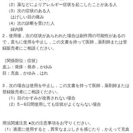
（2）薬などによりアレルギー症状を起こしたことがある人
（3）次の症状のある人
はげしい目の痛み
（4）次の診断を受けた人
緑内障
2．使用後，次の症状があらわれた場合は副作用の可能性があるの
で，直ちに使用を中止し，この文書を持って医師，薬剤師または登
録販売者にご相談ください。
［関係部位：症状］
皮ふ：発疹・発赤，かゆみ
目：充血，かゆみ，はれ
3．次の場合は使用を中止し，この文書を持って医師，薬剤師または
登録販売者にご相談ください。
（1）目のかすみが改善されない場合
（2）5～6日間使用しても症状がよくならない場合
用法関連注意 ●次の注意事項をお守りください。
（1）過度に使用すると，異常なまぶしさを感じたり，かえって充血