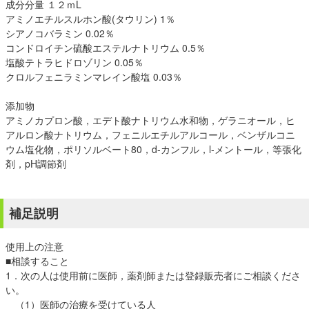
成分分量 １２ｍL
アミノエチルスルホン酸(タウリン) 1％
シアノコバラミン 0.02％
コンドロイチン硫酸エステルナトリウム 0.5％
塩酸テトラヒドロゾリン 0.05％
クロルフェニラミンマレイン酸塩 0.03％
添加物
アミノカプロン酸，エデト酸ナトリウム水和物，ゲラニオール，ヒ
アルロン酸ナトリウム，フェニルエチルアルコール，ベンザルコニ
ウム塩化物，ポリソルベート80，d-カンフル，l-メントール，等張化
剤，pH調節剤
補足説明
使用上の注意
■相談すること
1．次の人は使用前に医師，薬剤師または登録販売者にご相談くださ
い。
（1）医師の治療を受けている人