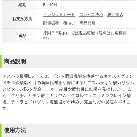
納期
5～10日
クレジットカード
コンビニ決済
銀行振込
お支払方法
郵便振替
後払い
商品代引
原則７日以内までは返品可能（送料はお客様負
返品
担）
商品説明
アスパラ目薬Lプラスは、ピント調節機能を改善するネオスチグミン
メチル硫酸塩や目の新陳代謝を活発にするL-アスパラギン酸カリウム
とビタミンB6を配合し、かすみ目や疲れ目に効果を発揮します。ま
た、グリチルリチン酸二カリウム、クロルフェニラミンマレイン酸
塩、テトラヒドロゾリン塩酸塩がかゆみ、充血などの炎症を抑えま
す。
使用方法