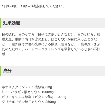
1日3～6回、1回1～3滴点眼してください。
効果効能
目の疲れ、目のかすみ（目やにの多いときなど）、目のかゆみ、結
膜充血、眼病予防（水泳のあと、ほこりや汗が目に入ったときな
ど）、紫外線その他の光線による眼炎（雪目など）、眼瞼炎（まぶ
たのただれ）、ハードコンタクトレンズを装着しているときの不快
感
成分
ネオスチグミンメチル硫酸塩 3mg
L-アスパラギン酸カリウム 1000mg
ピリドキシン塩酸塩（ビタミンB6） 100mg
グリチルリチン酸二カリウム 250mg