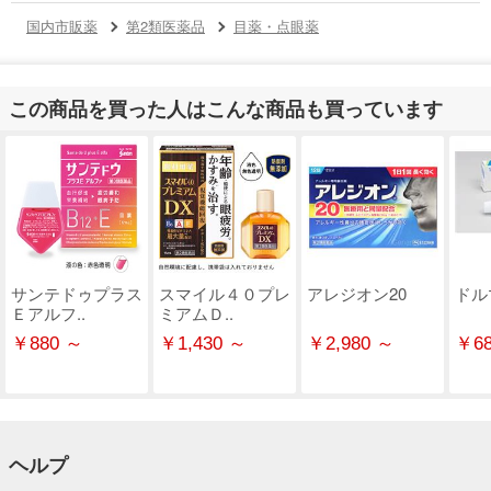
国内市販薬
第2類医薬品
目薬・点眼薬
この商品を買った人はこんな商品も買っています
サンテドゥプラス
スマイル４０プレ
アレジオン20
ドル
Ｅアルフ..
ミアムＤ..
￥880 ～
￥1,430 ～
￥2,980 ～
￥68
ヘルプ