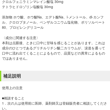
クロルフェニラミンマレイン酸塩 30mg
テトラヒドロゾリン塩酸塩 30mg
添加物 ホウ酸、ホウ酸Na、エデト酸Na、l-メントール、dl-カンフ
ル、クロロブタノール、ベンザルコニウム塩化物、ポリソルベート
80、プロピレングリコール
〈成分に関連する注意〉
本剤は点眼後、ときに口中に甘味を感じることがあります。これは
成分のひとつであるグリチルリチン酸二カリウムが、涙道を通って
口中に流れ出てくることによるもので、品質などの異常によるもの
ではありません。
補足説明
使用上の注意
■相談すること
1．次の人は使用前に医師、薬剤師又は登録販売者に相談してくださ
い。