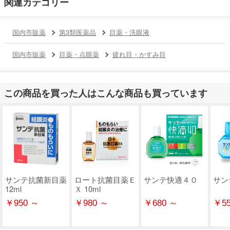
関連カテゴリー
国内市販薬
第3類医薬品
目薬・洗眼液
国内市販薬
目薬・点眼薬
疲れ目・かすみ目
この商品を買った人はこんな商品も買っています
サンテ抗菌新目薬
ロート抗菌目薬Ｅ
サンテ快適４０
サン
12ml
Ｘ 10ml
￥950 ～
￥980 ～
￥680 ～
￥55