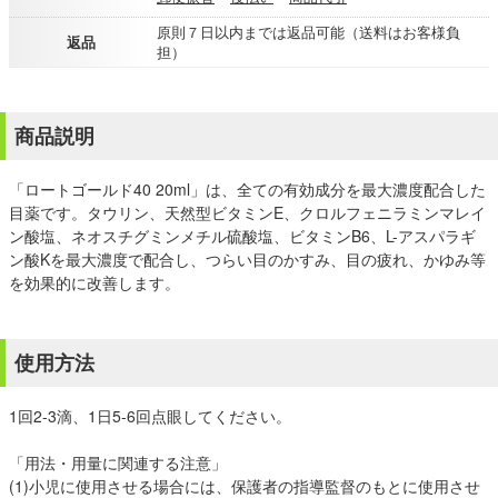
原則７日以内までは返品可能（送料はお客様負
返品
担）
商品説明
「ロートゴールド40 20ml」は、全ての有効成分を最大濃度配合した
目薬です。タウリン、天然型ビタミンE、クロルフェニラミンマレイ
ン酸塩、ネオスチグミンメチル硫酸塩、ビタミンB6、L-アスパラギ
ン酸Kを最大濃度で配合し、つらい目のかすみ、目の疲れ、かゆみ等
を効果的に改善します。
使用方法
1回2-3滴、1日5-6回点眼してください。
「用法・用量に関連する注意」
(1)小児に使用させる場合には、保護者の指導監督のもとに使用させ