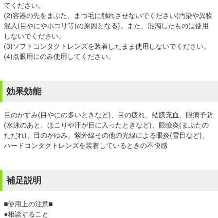
てください。
(2)容器の先をまぶた、まつ毛に触れさせないでください(汚染や異物
混入(目やにやホコリ等)の原因となる)。また、混濁したものは使用
しないでください。
(3)ソフトコンタクトレンズを装着したまま使用しないでください。
(4)点眼用にのみ使用してください。
効果効能
目のかすみ(目やにの多いときなど)、目の疲れ、結膜充血、眼病予防
(水泳のあと、ほこりや汗が目に入ったときなど)、眼瞼炎(まぶたの
ただれ)、目のかゆみ、紫外線その他の光線による眼炎(雪目など)、
ハードコンタクトレンズを装着しているときの不快感
補足説明
■使用上の注意■
●相談すること