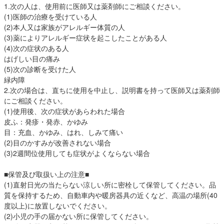
1.次の人は、使用前に医師又は薬剤師にご相談ください。
(1)医師の治療を受けている人
(2)本人又は家族がアレルギー体質の人
(3)薬によりアレルギー症状を起こしたことがある人
(4)次の症状のある人
はげしい目の痛み
(5)次の診断を受けた人
緑内障
2.次の場合は、直ちに使用を中止し、説明書を持って医師又は薬剤師
にご相談ください。
(1)使用後、次の症状があらわれた場合
皮ふ：発疹・発赤、かゆみ
目：充血、かゆみ、はれ、しみて痛い
(2)目のかすみが改善されない場合
(3)2週間位使用しても症状がよくならない場合
■保管及び取扱い上の注意■
(1)直射日光の当たらない涼しい所に密栓して保管してください。品
質を保持するため、自動車内や暖房器具の近くなど、高温の場所(40
度以上)に放置しないでください。
(2)小児の手の届かない所に保管してください。