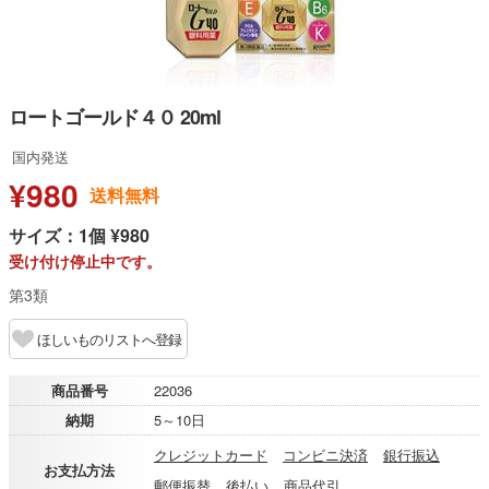
ロートゴールド４０ 20ml
国内発送
¥980
送料無料
サイズ：1個 ¥980
受け付け停止中です。
第3類
ほしいものリストへ登録
商品番号
22036
納期
5～10日
クレジットカード
コンビニ決済
銀行振込
お支払方法
郵便振替
後払い
商品代引