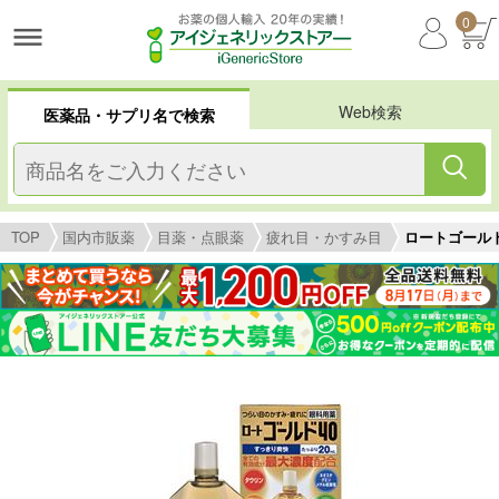
0
Web検索
医薬品・サプリ名で検索
TOP
国内市販薬
目薬・点眼薬
疲れ目・かすみ目
ロートゴールド