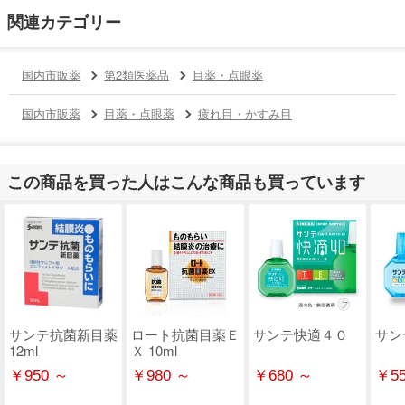
関連カテゴリー
国内市販薬
第2類医薬品
目薬・点眼薬
国内市販薬
目薬・点眼薬
疲れ目・かすみ目
この商品を買った人はこんな商品も買っています
サンテ抗菌新目薬
ロート抗菌目薬Ｅ
サンテ快適４０
サン
12ml
Ｘ 10ml
￥950 ～
￥980 ～
￥680 ～
￥55