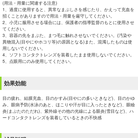
(用法・用量に関連する注意)
1、過度に使用すると、異常なまぶしさを感じたり、かえって充血を
招くことがありますので用法・用量を厳守してください。
2、小児に服用させる場合には、保護者の指導監督のもとに使用させ
てください。
3、容器の先をまぶた、まつ毛に触れさせないでください。(汚染や
異物混入(目やにやホコリ等)の原因となる)また、混濁したものは使
用しないでください。
4、ソフトコンタクトレンズを装着したまま使用しないでください。
5、点眼用にのみ使用してください。
効果効能
目の疲れ、結膜充血、目のかすみ(目やにの多いときなど)、目のかゆ
み、眼病予防(水泳のあと、ほこりや汗が目に入ったときなど)、眼瞼
炎(まぶたのただれ)、紫外線その他の光線による眼炎(雪目など)、ハ
ードコンタクトレンズを装着しているときの不快感