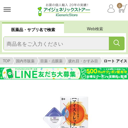
0
Web検索
医薬品・サプリ名で検索
TOP
国内市販薬
目薬・点眼薬
疲れ目・かすみ目
ロート アイスト