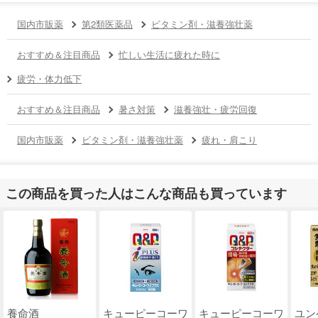
国内市販薬
第2類医薬品
ビタミン剤・滋養強壮薬
おすすめ＆注目商品
忙しい生活に疲れた時に
疲労・体力低下
おすすめ＆注目商品
暑さ対策
滋養強壮・疲労回復
国内市販薬
ビタミン剤・滋養強壮薬
疲れ・肩こり
この商品を買った人はこんな商品も買っています
養命酒
キューピーコーワ
キューピーコーワ
ユン