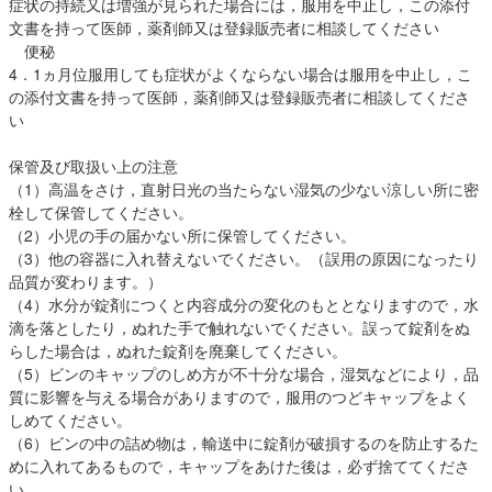
症状の持続又は増強が見られた場合には，服用を中止し，この添付
文書を持って医師，薬剤師又は登録販売者に相談してください
便秘
4．1ヵ月位服用しても症状がよくならない場合は服用を中止し，こ
の添付文書を持って医師，薬剤師又は登録販売者に相談してくださ
い
保管及び取扱い上の注意
（1）高温をさけ，直射日光の当たらない湿気の少ない涼しい所に密
栓して保管してください。
（2）小児の手の届かない所に保管してください。
（3）他の容器に入れ替えないでください。（誤用の原因になったり
品質が変わります。）
（4）水分が錠剤につくと内容成分の変化のもととなりますので，水
滴を落としたり，ぬれた手で触れないでください。誤って錠剤をぬ
らした場合は，ぬれた錠剤を廃棄してください。
（5）ビンのキャップのしめ方が不十分な場合，湿気などにより，品
質に影響を与える場合がありますので，服用のつどキャップをよく
しめてください。
（6）ビンの中の詰め物は，輸送中に錠剤が破損するのを防止するた
めに入れてあるもので，キャップをあけた後は，必ず捨ててくださ
い。