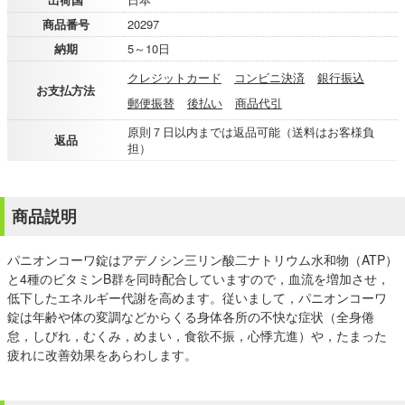
商品番号
20297
納期
5～10日
クレジットカード
コンビニ決済
銀行振込
お支払方法
郵便振替
後払い
商品代引
原則７日以内までは返品可能（送料はお客様負
返品
担）
商品説明
パニオンコーワ錠はアデノシン三リン酸二ナトリウム水和物（ATP）
と4種のビタミンB群を同時配合していますので，血流を増加させ，
低下したエネルギー代謝を高めます。従いまして，パニオンコーワ
錠は年齢や体の変調などからくる身体各所の不快な症状（全身倦
怠，しびれ，むくみ，めまい，食欲不振，心悸亢進）や，たまった
疲れに改善効果をあらわします。