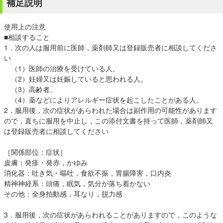
補足説明
使用上の注意
■相談すること
1．次の人は服用前に医師，薬剤師又は登録販売者に相談してくださ
い
（1）医師の治療を受けている人。
（2）妊婦又は妊娠していると思われる人。
（3）高齢者。
（4）薬などによりアレルギー症状を起こしたことがある人。
2．服用後，次の症状があらわれた場合は副作用の可能性があります
ので，直ちに服用を中止し，この添付文書を持って医師，薬剤師又
は登録販売者に相談してください
［関係部位：症状］
皮膚：発疹・発赤，かゆみ
消化器：吐き気・嘔吐，食欲不振，胃腸障害，口内炎
精神神経系：頭痛，眠気，気分が落ち着かない
その他：全身拍動感，耳なり，脱力感
3．服用後，次の症状があらわれることがありますので，このような