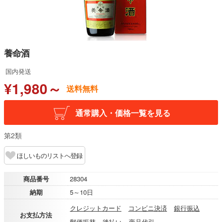
養命酒
国内発送
¥1,980～
送料無料
通常購入・価格一覧を見る
第2類
ほしいものリストへ登録
商品番号
28304
納期
5～10日
クレジットカード
コンビニ決済
銀行振込
お支払方法
郵便振替
後払い
商品代引