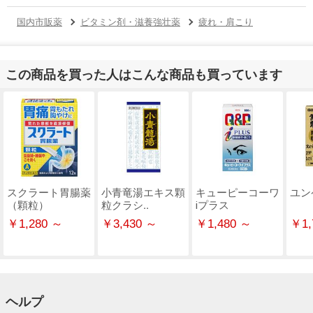
国内市販薬
ビタミン剤・滋養強壮薬
疲れ・肩こり
この商品を買った人はこんな商品も買っています
スクラート胃腸薬
小青竜湯エキス顆
キューピーコーワ
ユン
（顆粒）
粒クラシ..
ⅰプラス
￥1,280 ～
￥3,430 ～
￥1,480 ～
￥1,
ヘルプ