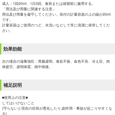
成人：1回20ml、1日3回、食前または就寝前に服用する。
「用法及び用量に関連する注意」
用法及び用量を厳守してください。添付の計量容器の上の線が20ml
です。
計量容器はご使用のつど、水洗いなどして常に清潔に保管してくだ
さい。
効果効能
次の場合の滋養強壮：胃腸虚弱、食欲不振、血色不良、冷え症、肉
体疲労、虚弱体質、病中病後。
補足説明
■使用上の注意■
してはいけないこと
(守らないと現在の症状が悪化したり,副作用・事故が起こりやすくな
る)