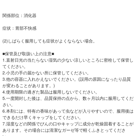
関係部位：消化器
症状：胃部不快感
(2)しばらく服用しても症状がよくならない場合。
■保管及び取扱い上の注意■
1.直射日光の当たらない湿気の少ない涼しいところに密栓して保管し
てください。
2.小児の手の届かない所に保管してください。
3.他の容器に入れかえないでください。(誤用の原因になったり品質
が変わることがあります。)
4.使用期限の過ぎた製品は服用しないでください。
5.一度開封した後は、品質保持の点から、数ヶ月以内に服用してくだ
さい。
6.本剤には、特有の香味があって虫などが入りやすいので、服用後は
できるだけ早くキャップをしてください。
7.湿度などの関係でびんの口やキャップに成分が乾燥固着することが
あります。その場合には清潔なガーゼ等で軽くふきとってくださ