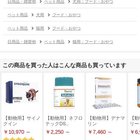
日用品・雑貨他
ペット用品
犬用：フード・おやつ
ペット用品
犬用
フード・おやつ
ペット用品
猫用
フード・おやつ
日用品・雑貨他
ペット用品
猫用：フード・おやつ
この商品を買った人はこんな商品も買っています
【動物用】サイノ
【動物用】ネフロ
【動物用】デナマ
【動
クイン
テックDS..
リン
リー
￥10,970 ～
￥2,250 ～
￥7,460 ～
￥6,