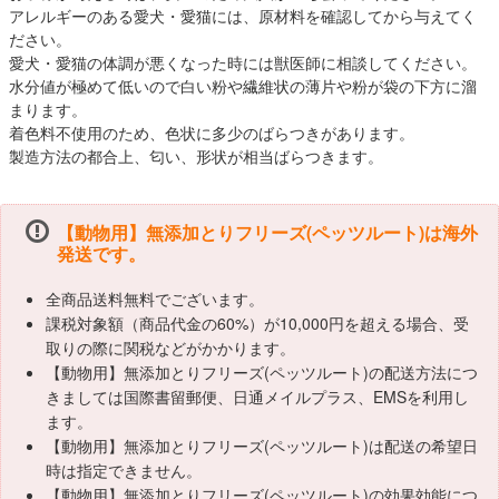
アレルギーのある愛犬・愛猫には、原材料を確認してから与えてく
ださい。
愛犬・愛猫の体調が悪くなった時には獣医師に相談してください。
水分値が極めて低いので白い粉や繊維状の薄片や粉が袋の下方に溜
まります。
着色料不使用のため、色状に多少のばらつきがあります。
製造方法の都合上、匂い、形状が相当ばらつきます。
【動物用】無添加とりフリーズ(ペッツルート)は海外
発送です。
全商品送料無料でございます。
課税対象額（商品代金の60%）が10,000円を超える場合、受
取りの際に関税などがかかります。
【動物用】無添加とりフリーズ(ペッツルート)の配送方法につ
きましては国際書留郵便、日通メイルプラス、EMSを利用し
ます。
【動物用】無添加とりフリーズ(ペッツルート)は配送の希望日
時は指定できません。
【動物用】無添加とりフリーズ(ペッツルート)の効果効能につ