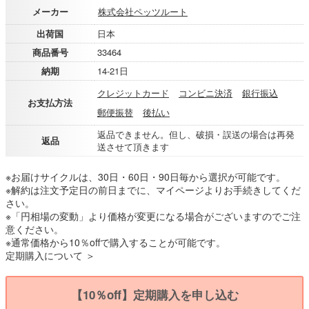
メーカー
株式会社ペッツルート
出荷国
日本
商品番号
33464
納期
14-21日
クレジットカード
コンビニ決済
銀行振込
お支払方法
郵便振替
後払い
返品できません。但し、破損・誤送の場合は再発
返品
送させて頂きます
※お届けサイクルは、30日・60日・90日毎から選択が可能です。
※解約は注文予定日の前日までに、マイページよりお手続きしてくだ
さい。
※「円相場の変動」より価格が変更になる場合がございますのでご注
意ください。
※通常価格から10％offで購入することが可能です。
定期購入について ＞
【10％off】定期購入を申し込む