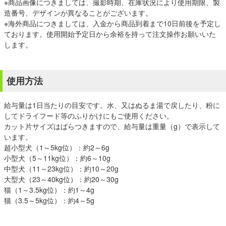
※商品画像につきましては、撮影時期、在庫状況により使用期限、製
造番号、デザインが異なることがございます。
※海外商品につきましては、入金から商品到着まで10日前後を予定し
ております。使用開始予定日から余裕を持って注文操作お願いいた
します。
使用方法
給与量は1日当たりの目安です。水、又はぬるま湯で戻したり、粉に
してドライフード等のふりかけにもご使用ください。
カット片サイズはばらつきますので、給与量は重量（g）で表示して
います。
超小型犬（1～5kg位）：約2～6g
小型犬（5～11kg位）：約6～10g
中型犬（11～23kg位）：約10～20g
大型犬（23～40kg位）：約20～30g
猫（1～3.5kg位）：約1～4g
猫（3.5～5kg位）：約4～5g