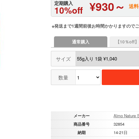
¥930～
定期購入
送料
10%off
※発送まで1週間前後お時間かかりますので
通常購入
【10％of
サイズ
数量
メーカー
Almo Nature S
商品番号
32854
納期
14-21日