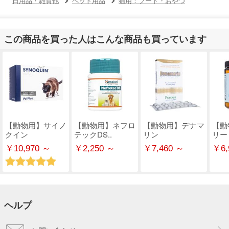
日用品・雑貨他
ペット用品
猫用：フード・おやつ
この商品を買った人はこんな商品も買っています
【動物用】サイノ
【動物用】ネフロ
【動物用】デナマ
【動
クイン
テックDS..
リン
リー
￥10,970 ～
￥2,250 ～
￥7,460 ～
￥6,
ヘルプ