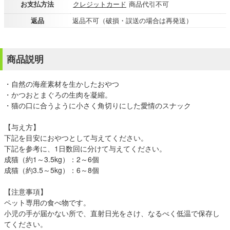
お支払方法
クレジットカード
商品代引不可
返品
返品不可（破損・誤送の場合は再発送）
商品説明
・自然の海産素材を生かしたおやつ
・かつおとまぐろの生肉を凝縮。
・猫の口に合うように小さく角切りにした愛情のスナック
【与え方】
下記を目安におやつとして与えてください。
下記を参考に、1日数回に分けて与えてください。
成猫（約1～3.5kg）：2～6個
成猫（約3.5～5kg）：6～8個
【注意事項】
ペット専用の食べ物です。
小児の手が届かない所で、直射日光をさけ、なるべく低温で保存し
てください。