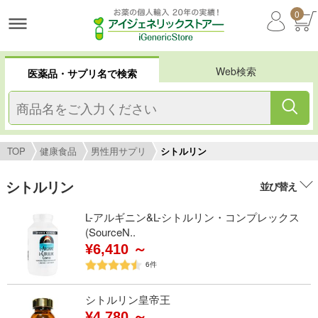
0
Web検索
医薬品・サプリ名で検索
TOP
健康食品
男性用サプリ
シトルリン
シトルリン
並び替え
L-アルギニン&L-シトルリン・コンプレックス
(SourceN..
¥6,410 ～
6
件
シトルリン皇帝王
¥4,780 ～