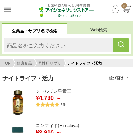
0
Web検索
医薬品・サプリ名で検索
TOP
健康食品
男性用サプリ
ナイトライフ・活力
ナイトライフ・活力
並び替え
シトルリン皇帝王
¥4,780 ～
3
件
コンフィド(Himalaya)
¥2,910 ～