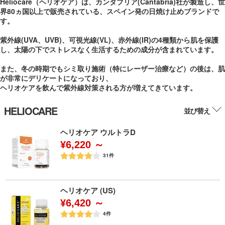
Heliocare（ヘリオケア）は、カンタブリア(Cantabria)社が製造し、世
界80ヵ国以上で販売されている、スペイン発の日焼け止めブランドで
す。
紫外線(UVA、UVB)、可視光線(VL)、赤外線(IR)の4種類から肌を保護
し、太陽の下でストレスなく生活するための成分が含まれています。
また、冬の時期でもシミ取り施術（特にレーザー治療など）の後は、肌
が非常にデリケートになっており、
ヘリオケアを飲んで紫外線対策される方が増えてきています。
HELIOCARE
並び替え
ヘリオケア ウルトラD
¥6,220 ～
31
件
ヘリオケア (US)
¥6,420 ～
4
件