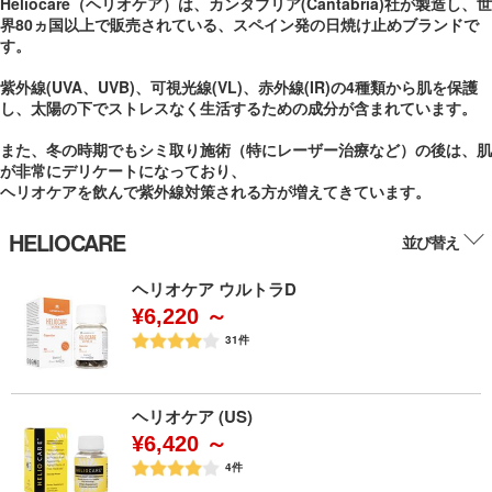
Heliocare（ヘリオケア）は、カンタブリア(Cantabria)社が製造し、世
界80ヵ国以上で販売されている、スペイン発の日焼け止めブランドで
す。
紫外線(UVA、UVB)、可視光線(VL)、赤外線(IR)の4種類から肌を保護
し、太陽の下でストレスなく生活するための成分が含まれています。
また、冬の時期でもシミ取り施術（特にレーザー治療など）の後は、肌
が非常にデリケートになっており、
ヘリオケアを飲んで紫外線対策される方が増えてきています。
HELIOCARE
並び替え
ヘリオケア ウルトラD
¥6,220 ～
31
件
ヘリオケア (US)
¥6,420 ～
4
件