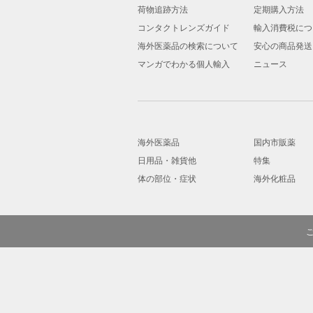
荷物追跡方法
定期購入方法
コンタクトレンズガイド
輸入消費税につ
海外医薬品の検索について
安心の商品発送
マンガでわかる個人輸入
ニュース
海外医薬品
国内市販薬
日用品・雑貨他
特集
体の部位・症状
海外化粧品