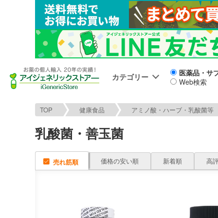
医薬品・サ
カテゴリー
Web検索
TOP
健康食品
アミノ酸・ハーブ・乳酸菌等
乳酸菌・善玉菌
価格の安い順
新着順
高
売れ筋順