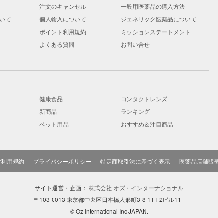
注文のキャンセル
一般用医薬品の購入方法
いて
個人輸入について
ジェネリック医薬品について
ポイント利用規約
ミッションステートメント
よくある質問
お問い合せ
健康食品
コンタクトレンズ
新商品
ランキング
ペット用品
おすすめ＆注目商品
ご利用規約
プライバシーポリシー
特定商取引法に基づく表示
医薬品店舗販
サイト運営・企画：
株式会社 オズ・インターナショナル
〒103-0013 東京都中央区日本橋人形町3-8-1TT-2ビル11F
© Oz International Inc JAPAN.