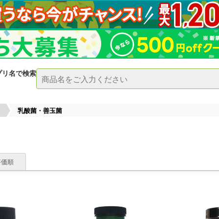
プリ名で検索
乳酸菌・善玉菌
評価順