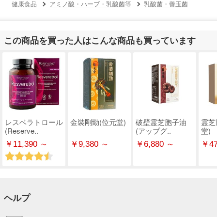
健康食品
アミノ酸・ハーブ・乳酸菌等
乳酸菌・善玉菌
この商品を買った人はこんな商品も買っています
レスベラトロール
金裝剛勁(位元堂)
破壁霊芝胞子油
霊芝
(Reserve..
(アップグ..
堂
￥11,390 ～
￥9,380 ～
￥6,880 ～
￥47
ヘルプ