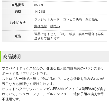
商品番号
35089
納期
14-21日
クレジットカード
コンビニ決済
銀行振込
お支払方法
郵便振替
後払い
返品できません。但し、破損・誤送の場合は再発
返品
送させて頂きます
商品説明
プロバイオティクス配合の、健康な腸と腸内細菌叢のバランスをサ
ポートするサプリメントです。
ストロベリー味で水無しで飲めるので、大きな錠剤を飲み込むのが
苦手な方も無理なく続けられます。
ビフィドバクテリウム・ロンガムBB536(ビフィズス菌BB536)が含ま
れていて、シュガーフリー、グルテンフリー、遺伝子組み換え食品
不使用です。