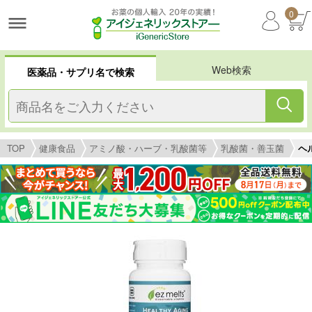
0
Web検索
医薬品・サプリ名で検索
TOP
健康食品
アミノ酸・ハーブ・乳酸菌等
乳酸菌・善玉菌
ヘ