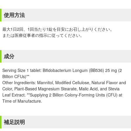
使用方法
最大1日2回、1回当たり1錠を目安にお召し上がりください。
または医療従事者の指示に従ってください。
成分
Serving Size 1 tablet: Bifidobacterium Longum (BB536) 25 mg (2
Billion CFUs)**
Other Ingredients: Mannitol, Modified Cellulose, Natural Flavor and
Color, Plant-Based Magnesium Stearate, Malic Acid, and Stevia
Leaf Extract. **Supplying 2 Billion Colony-Forming Units (CFU) at
Time of Manufacture.
補足説明