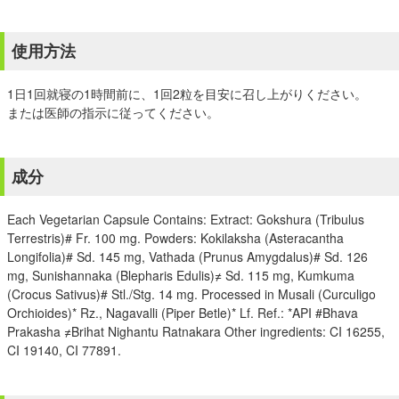
使用方法
1日1回就寝の1時間前に、1回2粒を目安に召し上がりください。
または医師の指示に従ってください。
成分
Each Vegetarian Capsule Contains: Extract: Gokshura (Tribulus
Terrestris)# Fr. 100 mg. Powders: Kokilaksha (Asteracantha
Longifolia)# Sd. 145 mg, Vathada (Prunus Amygdalus)# Sd. 126
mg, Sunishannaka (Blepharis Edulis)≠ Sd. 115 mg, Kumkuma
(Crocus Sativus)# Stl./Stg. 14 mg. Processed in Musali (Curculigo
Orchioides)* Rz., Nagavalli (Piper Betle)* Lf. Ref.: *API #Bhava
Prakasha ≠Brihat Nighantu Ratnakara Other ingredients: CI 16255,
CI 19140, CI 77891.