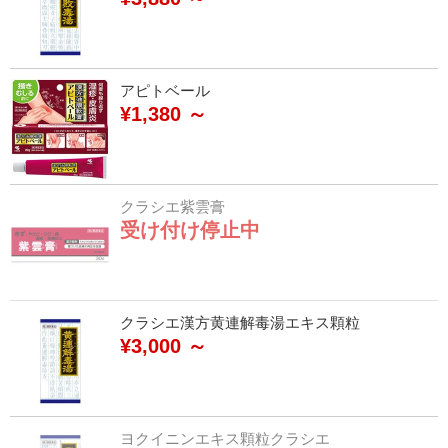
アピトベール
¥1,380 ～
クラシエ紫雲膏
受け付け停止中
クラシエ漢方黄連解毒湯エキス顆粒
¥3,000 ～
ヨクイニンエキス顆粒クラシエ