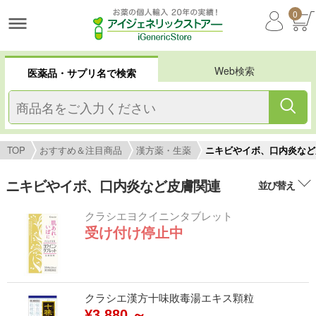
0
Web検索
医薬品・サプリ名で検索
TOP
おすすめ＆注目商品
漢方薬・生薬
ニキビやイボ、口内炎など
ニキビやイボ、口内炎など皮膚関連
並び替え
クラシエヨクイニンタブレット
受け付け停止中
クラシエ漢方十味敗毒湯エキス顆粒
¥3,880 ～