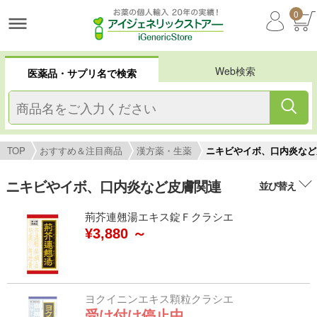
0
Web検索
医薬品・サプリ名で検索
TOP
おすすめ＆注目商品
漢方薬・生薬
ニキビやイボ、口内炎など
ニキビやイボ、口内炎など皮膚関連
並び替え
荊芥連翹湯エキス錠Ｆクラシエ
¥3,880 ～
ヨクイニンエキス顆粒クラシエ
受け付け停止中