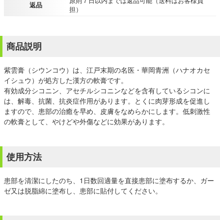
原則７日以内までは返品可能（送料はお客様負
返品
担）
商品説明
紫雲膏（シウンコウ）は、江戸末期の名医・華岡青洲（ハナオカセ
イシュウ）が処方した漢方の軟膏です。
有効成分シコニン、アセチルシコニンなどを含有しているシコンに
は、解毒、抗菌、抗炎症作用があります。とくに肉芽形成を促進し
ますので、患部の治癒を早め、皮膚をなめらかにします。低刺激性
の軟膏として、やけどや外傷などに効果があります。
使用方法
患部を清潔にしたのち、1日数回適量を直接患部に塗布するか、ガー
ゼ又は脱脂綿に塗布し、患部に貼付してください。