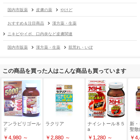
国内市販薬
皮膚の薬
やけど
おすすめ＆注目商品
漢方薬・生薬
ニキビやイボ、口内炎など皮膚関連
国内市販薬
漢方薬・生薬
肌荒れ・いぼ
この商品を買った人はこんな商品も買っています
アンラビリゴール
ラクリア
ナイシトール８５
新・
ド
a
聖散
￥4,980 ～
￥2,880 ～
￥1,280 ～
￥4,