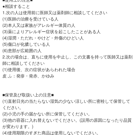
●相談すること
1.次の人は使用前に医師又は薬剤師に相談してください
(1)医師の治療を受けている人
(2)本人又は家族がアレルギー体質の人
(3)薬によりアレルギー症状を起こしたことがある人
(4)湿潤・ただれ・やけど・外傷のひどい人
(5)傷口が化膿している人
(6)患部が広範囲の人
2.次の場合は、直ちに使用を中止し、この文書を持って医師又は薬剤
師に相談してください
(1)使用後、次の症状があらわれた場合
皮 ふ：発疹・発赤、かゆみ
■保管及び取扱い上の注意■
(1)直射日光の当たらない湿気の少ない涼しい所に密栓して保管して
ください。
(2)小児の手の届かない所に保管してください。
(3)他の容器に入れ替えないでください。(誤用の原因になったり品質
が変わります。)
(4)使用期限のすぎた商品は使用しないでください。