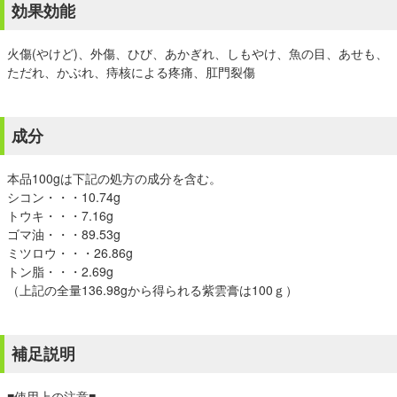
効果効能
火傷(やけど)、外傷、ひび、あかぎれ、しもやけ、魚の目、あせも、
ただれ、かぶれ、痔核による疼痛、肛門裂傷
成分
本品100gは下記の処方の成分を含む。
シコン・・・10.74g
トウキ・・・7.16g
ゴマ油・・・89.53g
ミツロウ・・・26.86g
トン脂・・・2.69g
（上記の全量136.98gから得られる紫雲膏は100ｇ）
補足説明
■使用上の注意■