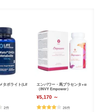
メタボライト(Lif
エンパワー・馬プラセンタ+α
（INVY Empower）
¥5,170 ～
2
件
26
件