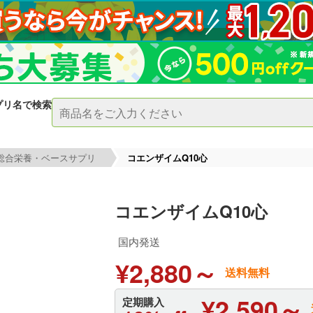
プリ名で検索
総合栄養・ベースサプリ
コエンザイムQ10心
コエンザイムQ10心
国内発送
¥2,880～
送料無料
¥2,590～
定期購入