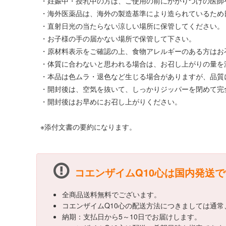
・妊娠中・授乳中の方は、ご使用の前にかかりつけの医師
・海外医薬品は、海外の製造基準により造られているため
・直射日光の当たらない涼しい場所に保管してください。
・お子様の手の届かない場所で保管して下さい。
・原材料表示をご確認の上、食物アレルギーのある方はお
・体質に合わないと思われる場合は、お召し上がりの量を
・本品は色ムラ・退色など生じる場合がありますが、品質
・開封後は、空気を抜いて、しっかりジッパーを閉めて完
・開封後はお早めにお召し上がりください。
※添付文書の要約になります。
コエンザイムQ10心は国内発送
全商品送料無料でございます。
コエンザイムQ10心の配送方法につきましては通
納期：支払日から5～10日でお届けします。