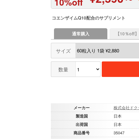
10%off
コエンザイムQ10配合のサプリメント
通常購入
【10％of
サイズ
数量
メーカー
株式会社ドク
製造国
日本
出荷国
日本
商品番号
35047