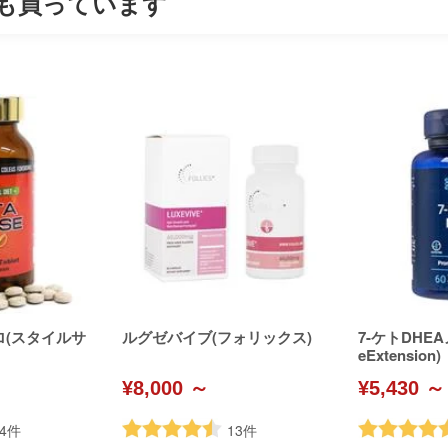
も買っています
ロ(スタイルサ
ルグゼバイブ(フォリックス)
7-ケトDHEA
eExtension)
¥8,000 ～
¥5,430 ～
4
件
13
件