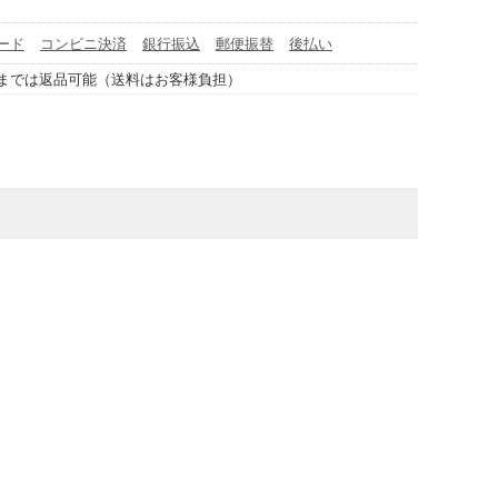
ード
コンビニ決済
銀行振込
郵便振替
後払い
までは返品可能（送料はお客様負担）