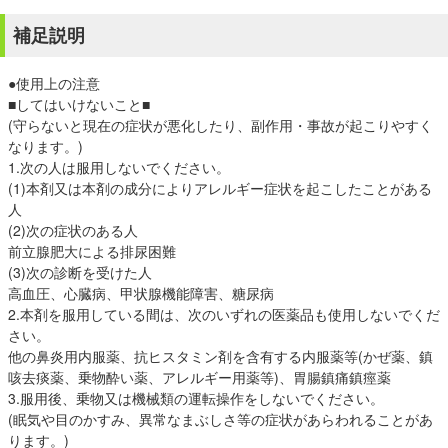
補足説明
●使用上の注意
■してはいけないこと■
(守らないと現在の症状が悪化したり、副作用・事故が起こりやすく
なります。)
1.次の人は服用しないでください。
(1)本剤又は本剤の成分によりアレルギー症状を起こしたことがある
人
(2)次の症状のある人
前立腺肥大による排尿困難
(3)次の診断を受けた人
高血圧、心臓病、甲状腺機能障害、糖尿病
2.本剤を服用している間は、次のいずれの医薬品も使用しないでくだ
さい。
他の鼻炎用内服薬、抗ヒスタミン剤を含有する内服薬等(かぜ薬、鎮
咳去痰薬、乗物酔い薬、アレルギー用薬等)、胃腸鎮痛鎮痙薬
3.服用後、乗物又は機械類の運転操作をしないでください。
(眠気や目のかすみ、異常なまぶしさ等の症状があらわれることがあ
ります。)