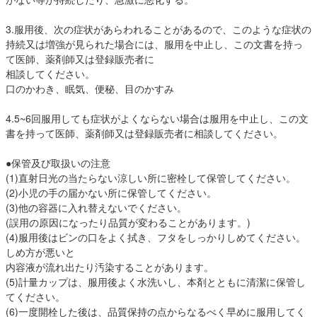
3.服用後、次の症状があらわれることがあるので、このような症状の
持続又は増強が見られた場合には、服用を中止し、この文書を持っ
て医師、薬剤師又は登録販売者に
相談してください。
口のかわき、眠気、便秘、目のかすみ
4.5~6回服用しても症状がよくならない場合は服用を中止し、この文
書を持って医師、薬剤師又は登録販売者に相談してください。
●保管及び取扱いの注意
(1)直射日光の当たらない涼しい所に密栓して保管してください。
(2)小児の手の届かない所に保管してください。
(3)他の容器に入れ替えないでください。
(誤用の原因になったり品質が変わることがあります。)
(4)服用後はビンの口をよく拭き、フタをしっかりしめてください。
しめ方が悪いと
内容液が流れ出たり汚染することがあります。
(5)計量カップは、服用後よく水洗いし、本剤とともに清潔に保管し
てください。
(6)一度開栓した後は、品質保持の点からなるべく早めに服用してく