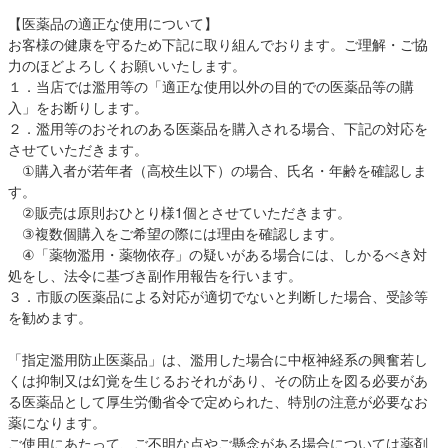
【医薬品の適正な使用について】
お客様の健康を守るため下記に取り組んでおります。ご理解・ご協
力のほどよろしくお願いいたします。
１．当店では濫用等の「適正な使用以外の目的での医薬品等の購
入」をお断りします。
２．濫用等のおそれのある医薬品を購入される場合、下記の対応を
させていただきます。
①購入者が若年者（高校生以下）の場合、氏名・年齢を確認しま
す。
②販売は原則おひとり様1個とさせていただきます。
③複数個購入をご希望の際には理由を確認します。
④「薬物濫用・薬物依存」の疑いがある場合には、しかるべき対
処をし、法令に基づき副作用報告を行います。
３．市販の医薬品による対応が適切でないと判断した場合、受診等
を勧めます。
「指定濫用防止医薬品」は、濫用した場合に中枢神経系の興奮若し
くは抑制又は幻覚を生じるおそれがあり、その防止を図る必要があ
る医薬品として厚生労働省令で定められた、特別の注意が必要なお
薬になります。
ご使用にあたって、ご不明な点やご懸念がある場合については薬剤