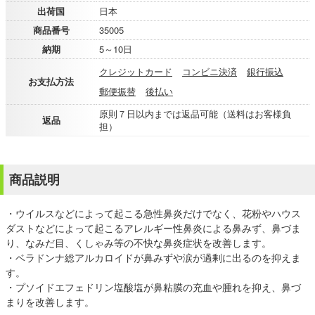
出荷国
日本
商品番号
35005
納期
5～10日
クレジットカード
コンビニ決済
銀行振込
お支払方法
郵便振替
後払い
原則７日以内までは返品可能（送料はお客様負
返品
担）
商品説明
・ウイルスなどによって起こる急性鼻炎だけでなく、花粉やハウス
ダストなどによって起こるアレルギー性鼻炎による鼻みず、鼻づま
り、なみだ目、くしゃみ等の不快な鼻炎症状を改善します。
・ベラドンナ総アルカロイドが鼻みずや涙が過剰に出るのを抑えま
す。
・プソイドエフェドリン塩酸塩が鼻粘膜の充血や腫れを抑え、鼻づ
まりを改善します。