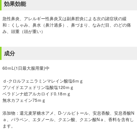
効果効能
急性鼻炎、アレルギー性鼻炎又は副鼻腔炎による次の諸症状の緩
和：くしゃみ、鼻水（鼻汁過多）、鼻づまり、なみだ目、のどの痛
み、頭重（頭が重い）
成分
60ｍL(1日最大服用量)中
ｄ-クロルフェニラミンマレイン酸塩6ｍｇ
プソイドエフェドリン塩酸塩120ｍｇ
ベラドンナ総アルカロイド0.18ｍｇ
無水カフェイン75ｍｇ
添加物：還元麦芽糖水アメ、D-ソルビトール、安息香酸、安息香酸N
ａ、パラベン、エタノール、クエン酸、クエン酸Nａ、香料を含有し
ます。