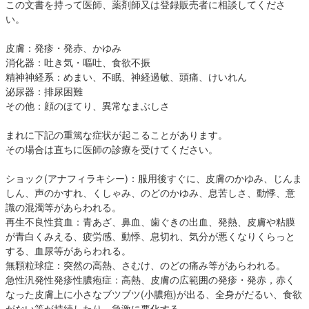
この文書を持って医師、薬剤師又は登録販売者に相談してくださ
い。
皮膚：発疹・発赤、かゆみ
消化器：吐き気・嘔吐、食欲不振
精神神経系：めまい、不眠、神経過敏、頭痛、けいれん
泌尿器：排尿困難
その他：顔のほてり、異常なまぶしさ
まれに下記の重篤な症状が起こることがあります。
その場合は直ちに医師の診療を受けてください。
ショック(アナフィラキシー)：服用後すぐに、皮膚のかゆみ、じんま
しん、声のかすれ、くしゃみ、のどのかゆみ、息苦しさ、動悸、意
識の混濁等があらわれる。
再生不良性貧血：青あざ、鼻血、歯ぐきの出血、発熱、皮膚や粘膜
が青白くみえる、疲労感、動悸、息切れ、気分が悪くなりくらっと
する、血尿等があらわれる。
無顆粒球症：突然の高熱、さむけ、のどの痛み等があらわれる。
急性汎発性発疹性膿疱症：高熱、皮膚の広範囲の発疹・発赤，赤く
なった皮膚上に小さなブツブツ(小膿疱)が出る、全身がだるい、食欲
がない等が持続したり、急激に悪化する。