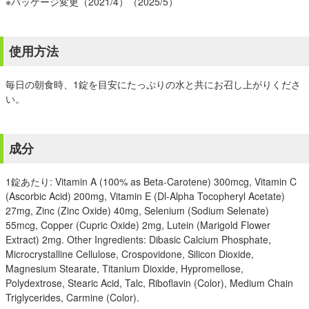
※パッケージ変更（2021/4）（2025/5）
使用方法
毎日の朝食時、1錠を目安にたっぷりの水と共にお召し上がりくださ
い。
成分
1錠あたり: Vitamin A (100% as Beta-Carotene) 300mcg, Vitamin C
(Ascorbic Acid) 200mg, Vitamin E (Dl-Alpha Tocopheryl Acetate)
27mg, Zinc (Zinc Oxide) 40mg, Selenium (Sodium Selenate)
55mcg, Copper (Cupric Oxide) 2mg, Lutein (Marigold Flower
Extract) 2mg. Other Ingredients: Dibasic Calcium Phosphate,
Microcrystalline Cellulose, Crospovidone, Silicon Dioxide,
Magnesium Stearate, Titanium Dioxide, Hypromellose,
Polydextrose, Stearic Acid, Talc, Riboflavin (Color), Medium Chain
Triglycerides, Carmine (Color).