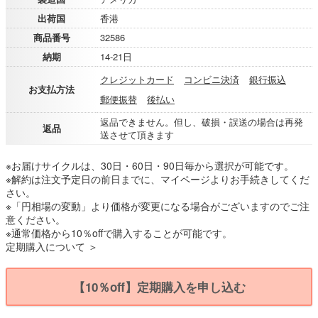
出荷国
香港
商品番号
32586
納期
14-21日
クレジットカード
コンビニ決済
銀行振込
お支払方法
郵便振替
後払い
返品できません。但し、破損・誤送の場合は再発
返品
送させて頂きます
※お届けサイクルは、30日・60日・90日毎から選択が可能です。
※解約は注文予定日の前日までに、マイページよりお手続きしてくだ
さい。
※「円相場の変動」より価格が変更になる場合がございますのでご注
意ください。
※通常価格から10％offで購入することが可能です。
定期購入について ＞
【10％off】定期購入を申し込む